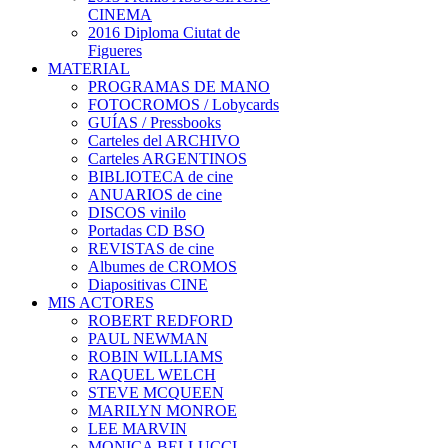
CINEMA
2016 Diploma Ciutat de
Figueres
MATERIAL
PROGRAMAS DE MANO
FOTOCROMOS / Lobycards
GUÍAS / Pressbooks
Carteles del ARCHIVO
Carteles ARGENTINOS
BIBLIOTECA de cine
ANUARIOS de cine
DISCOS vinilo
Portadas CD BSO
REVISTAS de cine
Albumes de CROMOS
Diapositivas CINE
MIS ACTORES
ROBERT REDFORD
PAUL NEWMAN
ROBIN WILLIAMS
RAQUEL WELCH
STEVE MCQUEEN
MARILYN MONROE
LEE MARVIN
MONICA BELLUCCI