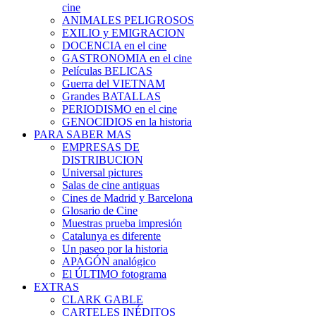
cine
ANIMALES PELIGROSOS
EXILIO y EMIGRACION
DOCENCIA en el cine
GASTRONOMIA en el cine
Películas BELICAS
Guerra del VIETNAM
Grandes BATALLAS
PERIODISMO en el cine
GENOCIDIOS en la historia
PARA SABER MAS
EMPRESAS DE
DISTRIBUCION
Universal pictures
Salas de cine antiguas
Cines de Madrid y Barcelona
Glosario de Cine
Muestras prueba impresión
Catalunya es diferente
Un paseo por la historia
APAGÓN analógico
El ÚLTIMO fotograma
EXTRAS
CLARK GABLE
CARTELES INÉDITOS