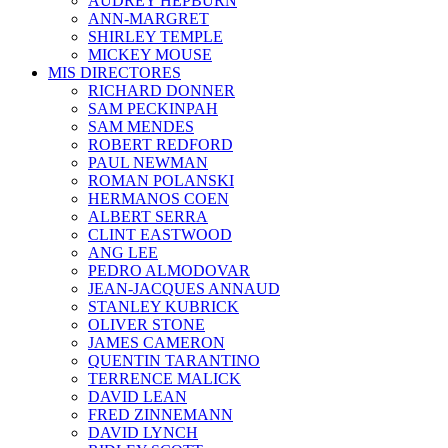
AUDREY HEPBURN
ANN-MARGRET
SHIRLEY TEMPLE
MICKEY MOUSE
MIS DIRECTORES
RICHARD DONNER
SAM PECKINPAH
SAM MENDES
ROBERT REDFORD
PAUL NEWMAN
ROMAN POLANSKI
HERMANOS COEN
ALBERT SERRA
CLINT EASTWOOD
ANG LEE
PEDRO ALMODOVAR
JEAN-JACQUES ANNAUD
STANLEY KUBRICK
OLIVER STONE
JAMES CAMERON
QUENTIN TARANTINO
TERRENCE MALICK
DAVID LEAN
FRED ZINNEMANN
DAVID LYNCH