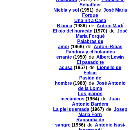
Schaffner
Niebla y sol
(1951)
de
José María
Forqué
Una nit a Casa
Blanca
(1986)
de
Antoni Martí
El ojo del huracán
(1970)
de
José
María Forqué
Palabras de
amor
(1968)
de
Antoni Ribas
Pandora y el holandés
errante
(1950)
de
Albert Lewin
El pasado te
acusa
(1957)
de
Lionello de
Felice
Pasión de
hombre
(1988)
de
José Antonio
de la Loma
Los pianos
mecánicos
(1964)
de
Juan
Antonio Bardem
La piel quemada
(1967)
de
Josep
Maria Forn
Rapsodia de
sangre
(1956)
de
Antonio Isasi-