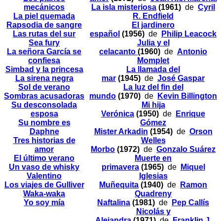
mecánicos
La isla misteriosa
(1961)
de
Cyril
La piel quemada
R. Endfield
Rapsodia de sangre
El jardinero
Las rutas del sur
español
(1956)
de
Philip Leacock
Sea fury
Julia y el
La señora García se
celacanto
(1960)
de
Antonio
confiesa
Momplet
Simbad y la princesa
La llamada del
La sirena negra
mar
(1945)
de
José Gaspar
Sol de verano
La luz del fin del
Sombras acusadoras
mundo
(1970)
de
Kevin Billington
Su desconsolada
Mi hija
esposa
Verónica
(1950)
de
Enrique
Su nombre es
Gómez
Daphne
Mister Arkadin
(1954)
de
Orson
Tres historias de
Welles
amor
Morbo
(1972)
de
Gonzalo Suárez
El último verano
Muerte en
Un vaso de whisky
primavera
(1965)
de
Miquel
Valentino
Iglesias
Los viajes de Gulliver
Muñequita
(1940)
de
Ramon
Waka-waka
Quadreny
Yo soy mía
Naftalina
(1981)
de
Pep Callís
Nicolás y
Alejandra
(1971)
de
Franklin J.