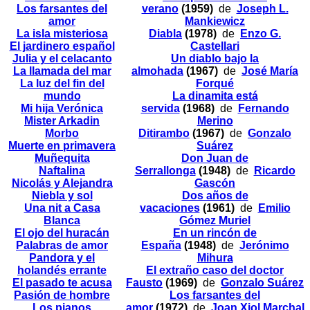
Los farsantes del
verano
(1959)
de
Joseph L.
amor
Mankiewicz
La isla misteriosa
Diabla
(1978)
de
Enzo G.
El jardinero español
Castellari
Julia y el celacanto
Un diablo bajo la
La llamada del mar
almohada
(1967)
de
José María
La luz del fin del
Forqué
mundo
La dinamita está
Mi hija Verónica
servida
(1968)
de
Fernando
Mister Arkadin
Merino
Morbo
Ditirambo
(1967)
de
Gonzalo
Muerte en primavera
Suárez
Muñequita
Don Juan de
Naftalina
Serrallonga
(1948)
de
Ricardo
Nicolás y Alejandra
Gascón
Niebla y sol
Dos años de
Una nit a Casa
vacaciones
(1961)
de
Emilio
Blanca
Gómez Muriel
El ojo del huracán
En un rincón de
Palabras de amor
España
(1948)
de
Jerónimo
Pandora y el
Mihura
holandés errante
El extraño caso del doctor
El pasado te acusa
Fausto
(1969)
de
Gonzalo Suárez
Pasión de hombre
Los farsantes del
Los pianos
amor
(1972)
de
Joan Xiol Marchal