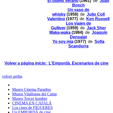
El último verano
(1961)
de
Joan
Bosch
Un vaso de
whisky
(1958)
de
Julio Coll
Valentino
(1977)
de
Ken Russell
Los viajes de
Gulliver
(1959)
de
Jack Sher
Waka-waka
(1984)
de
Joaquín
Densalat
Yo soy mía
(1977)
de
Sofia
Scandurra
Volver a página inicio: L'Empordà. Escenarios de cine
volver arriba
Museo Cinema Paradiso
Museu Vilallonga del Camp
Museo Tercer hombre
CINEMA EN CATALÀ
Los cines de FIGUERES
Un EMPORDÀ de cine