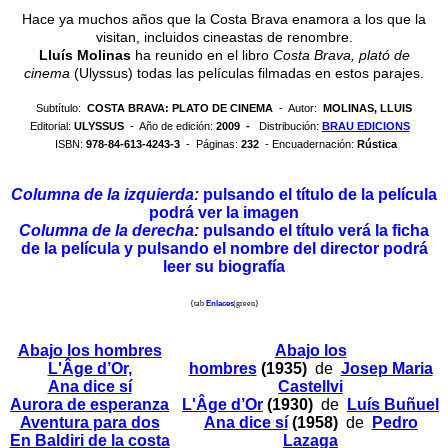
Hace ya muchos años que la Costa Brava enamora a los que la
visitan, incluidos cineastas de renombre.
Lluís Molinas
ha reunido en el libro
Costa Brava, plató de
cinema
(Ulyssus) todas las películas filmadas en estos parajes.
Subtítulo:
COSTA BRAVA: PLATO DE CINEMA
- Autor:
MOLINAS, LLUIS
Editorial:
ULYSSUS
- Año de edición:
2009 -
Distribución:
BRAU EDICIONS
ISBN:
978-84-613-4243-3
- Páginas:
232
- Encuadernación:
Rústica
Columna de la izquierda:
pulsando el título de la película
podrá ver la imagen
Columna de la derecha:
pulsando el título verá la ficha
de la película y pulsando el nombre del director podrá
leer su biografía
{tab
Enlaces
|green}
Abajo los hombres
Abajo los
L'Âge d’Or,
hombres
(1935)
de
Josep Maria
Ana dice sí
Castellvi
Aurora de esperanza
L'Âge d’Or
(1930)
de
Luís Buñuel
Aventura para dos
Ana dice sí
(1958)
de
Pedro
En Baldiri de la costa
Lazaga