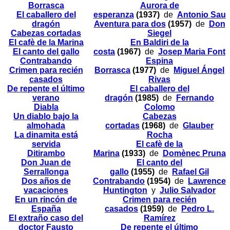
Borrasca
Aurora de
El caballero del
esperanza
(1937)
de
Antonio Sau
dragón
Aventura para dos
(1957)
de
Don
Cabezas cortadas
Siegel
El cafè de la Marina
En Baldiri de la
El canto del gallo
costa
(1967)
de
Josep Maria Font
Contrabando
Espina
Crimen para recién
Borrasca
(1977)
de
Miguel Ángel
casados
Rivas
De repente el último
El caballero del
verano
dragón
(1985)
de
Fernando
Diabla
Colomo
Un diablo bajo la
Cabezas
almohada
cortadas
(1968)
de
Glauber
La dinamita está
Rocha
servida
El cafè de la
Ditirambo
Marina
(1933)
de
Domènec Pruna
Don Juan de
El canto del
Serrallonga
gallo
(1955)
de
Rafael Gil
Dos años de
Contrabando
(1954)
de
Lawrence
vacaciones
Huntington
y
Julio Salvador
En un rincón de
Crimen para recién
España
casados
(1959)
de
Pedro L.
El extraño caso del
Ramírez
doctor Fausto
De repente el último