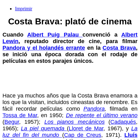
Imprimir
Costa Brava: plató de cinema
Cuando
Albert Puig Palau
convenció a
Albert
Lewin
, reputado director de cine, para filmar
Pandora y el holandés
errante
en la
Costa Brava
,
se inició una época dorada con el rodaje de
películas en estos parajes únicos.
Hace ya muchos años que la Costa Brava enamora a
los que la visitan, incluidos cineastas de renombre. Es
fácil recordar películas como
Pandora
,
filmada en
Tossa de Mar
, en 1950;
De repente el último verano
(
Begur
, 1957);
Los pianos mecánicos
(
Cadaqués
,
1965);
La piel quemada
(
Lloret de Mar
, 1967), y
La
luz del fin del mundo
(
Cap de Creus
, 1971).
Lluís