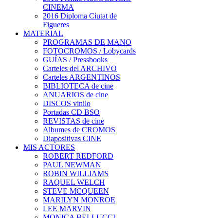
CINEMA
2016 Diploma Ciutat de
Figueres
MATERIAL
PROGRAMAS DE MANO
FOTOCROMOS / Lobycards
GUÍAS / Pressbooks
Carteles del ARCHIVO
Carteles ARGENTINOS
BIBLIOTECA de cine
ANUARIOS de cine
DISCOS vinilo
Portadas CD BSO
REVISTAS de cine
Albumes de CROMOS
Diapositivas CINE
MIS ACTORES
ROBERT REDFORD
PAUL NEWMAN
ROBIN WILLIAMS
RAQUEL WELCH
STEVE MCQUEEN
MARILYN MONROE
LEE MARVIN
MONICA BELLUCCI