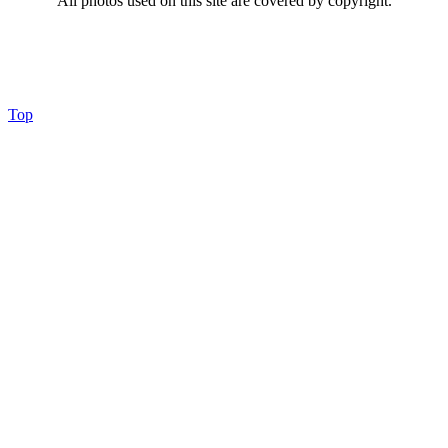
All photos used on this site are covered by copyright.
Top