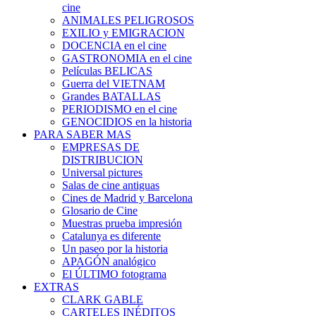
cine
ANIMALES PELIGROSOS
EXILIO y EMIGRACION
DOCENCIA en el cine
GASTRONOMIA en el cine
Películas BELICAS
Guerra del VIETNAM
Grandes BATALLAS
PERIODISMO en el cine
GENOCIDIOS en la historia
PARA SABER MAS
EMPRESAS DE
DISTRIBUCION
Universal pictures
Salas de cine antiguas
Cines de Madrid y Barcelona
Glosario de Cine
Muestras prueba impresión
Catalunya es diferente
Un paseo por la historia
APAGÓN analógico
El ÚLTIMO fotograma
EXTRAS
CLARK GABLE
CARTELES INÉDITOS