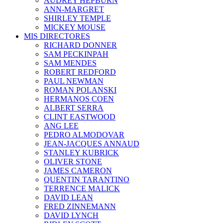
AUDREY HEPBURN
ANN-MARGRET
SHIRLEY TEMPLE
MICKEY MOUSE
MIS DIRECTORES
RICHARD DONNER
SAM PECKINPAH
SAM MENDES
ROBERT REDFORD
PAUL NEWMAN
ROMAN POLANSKI
HERMANOS COEN
ALBERT SERRA
CLINT EASTWOOD
ANG LEE
PEDRO ALMODOVAR
JEAN-JACQUES ANNAUD
STANLEY KUBRICK
OLIVER STONE
JAMES CAMERON
QUENTIN TARANTINO
TERRENCE MALICK
DAVID LEAN
FRED ZINNEMANN
DAVID LYNCH