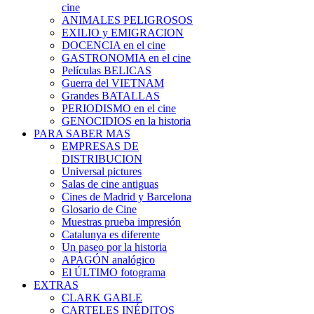
cine
ANIMALES PELIGROSOS
EXILIO y EMIGRACION
DOCENCIA en el cine
GASTRONOMIA en el cine
Películas BELICAS
Guerra del VIETNAM
Grandes BATALLAS
PERIODISMO en el cine
GENOCIDIOS en la historia
PARA SABER MAS
EMPRESAS DE
DISTRIBUCION
Universal pictures
Salas de cine antiguas
Cines de Madrid y Barcelona
Glosario de Cine
Muestras prueba impresión
Catalunya es diferente
Un paseo por la historia
APAGÓN analógico
El ÚLTIMO fotograma
EXTRAS
CLARK GABLE
CARTELES INÉDITOS