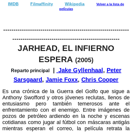
IMDB
Filmaffinity
Wikipedia
Volver a la lista de
películas
-------------------------------------------------------------
----------------------------------------------------
JARHEAD, EL INFIERNO
ESPERA
(2005)
|
J
ake Gyllenhaal
,
Peter
Reparto principal
Sarsgaard
,
Jamie Foxx
,
Chris Cooper
Es una crónica de la Guerra del Golfo que sigue a
Anthony Swofford y otros jóvenes reclutas, llenos de
entusiasmo pero también temerosos ante el
enfrentamiento con el enemigo. Entre imágenes de
pozos de petróleo ardiendo en la noche y escenas
cotidianas como jugar al fútbol con máscaras antigás
mientras esperan el correo, la película retrata la