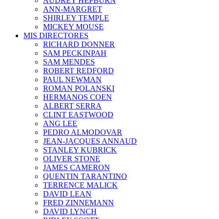
AUDREY HEPBURN
ANN-MARGRET
SHIRLEY TEMPLE
MICKEY MOUSE
MIS DIRECTORES
RICHARD DONNER
SAM PECKINPAH
SAM MENDES
ROBERT REDFORD
PAUL NEWMAN
ROMAN POLANSKI
HERMANOS COEN
ALBERT SERRA
CLINT EASTWOOD
ANG LEE
PEDRO ALMODOVAR
JEAN-JACQUES ANNAUD
STANLEY KUBRICK
OLIVER STONE
JAMES CAMERON
QUENTIN TARANTINO
TERRENCE MALICK
DAVID LEAN
FRED ZINNEMANN
DAVID LYNCH