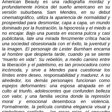
American Beauty
es una radiografía mordaz y
profundamente irónica del sueño americano en su
versión suburbana. Sam Mendes, en su debut
cinematográfico, utiliza la apariencia de normalidad y
prosperidad para desmontar, capa a capa, un mundo
dominado por la frustración, la hipocresía y el miedo a
no encajar. Bajo una puesta en escena pulcra y casi
publicitaria, late una mirada ferozmente crítica hacia
una sociedad obsesionada con el éxito, la juventud y
la imagen.
El personaje de Lester Burnham encarna
al hombre que despierta tarde, cuando ya se siente
“muerto en vida”. Su rebelión, a medio camino entre
la liberación y el patetismo, es tan provocadora como
incómoda, y sirve a Mendes para cuestionar los
límites entre deseo, responsabilidad y madurez. A su
alrededor, los demás personajes funcionan como
espejos deformantes: una esposa atrapada en el
culto al triunfo, adolescentes que confunden belleza
con valor, y una familia vecina donde la represión
moral y emocional desemboca en violencia.
Formalmente, la película combina elegancia visual y
simbolismo explícito —las rosas rojas, el encuadre