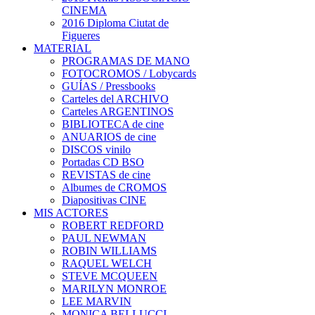
CINEMA
2016 Diploma Ciutat de
Figueres
MATERIAL
PROGRAMAS DE MANO
FOTOCROMOS / Lobycards
GUÍAS / Pressbooks
Carteles del ARCHIVO
Carteles ARGENTINOS
BIBLIOTECA de cine
ANUARIOS de cine
DISCOS vinilo
Portadas CD BSO
REVISTAS de cine
Albumes de CROMOS
Diapositivas CINE
MIS ACTORES
ROBERT REDFORD
PAUL NEWMAN
ROBIN WILLIAMS
RAQUEL WELCH
STEVE MCQUEEN
MARILYN MONROE
LEE MARVIN
MONICA BELLUCCI