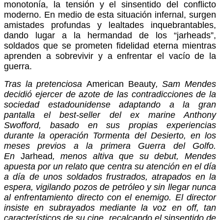
monotonía, la tensión y el sinsentido del conflicto
moderno. En medio de esta situación infernal, surgen
amistades profundas y lealtades inquebrantables,
dando lugar a la hermandad de los “jarheads”,
soldados que se prometen fidelidad eterna mientras
aprenden a sobrevivir y a enfrentar el vacío de la
guerra.
Tras la pretenciosa
American Beauty
, Sam Mendes
decidió ejercer de azote de las contradicciones de la
sociedad estadounidense adaptando a la gran
pantalla el best-seller del ex marine Anthony
Swofford, basado en sus propias experiencias
durante la operación
Tormenta del Desierto
, en los
meses previos a la primera Guerra del Golfo.
En
Jarhead
, menos altiva que su debut, Mendes
apuesta por un relato que centra su atención en el día
a día de unos soldados frustrados, atrapados en la
espera, vigilando pozos de petróleo y sin llegar nunca
al enfrentamiento directo con el enemigo.
El director
insiste en subrayados mediante la voz en off, tan
característicos de su cine, recalcando el sinsentido de