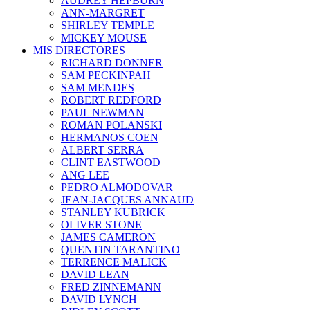
AUDREY HEPBURN
ANN-MARGRET
SHIRLEY TEMPLE
MICKEY MOUSE
MIS DIRECTORES
RICHARD DONNER
SAM PECKINPAH
SAM MENDES
ROBERT REDFORD
PAUL NEWMAN
ROMAN POLANSKI
HERMANOS COEN
ALBERT SERRA
CLINT EASTWOOD
ANG LEE
PEDRO ALMODOVAR
JEAN-JACQUES ANNAUD
STANLEY KUBRICK
OLIVER STONE
JAMES CAMERON
QUENTIN TARANTINO
TERRENCE MALICK
DAVID LEAN
FRED ZINNEMANN
DAVID LYNCH