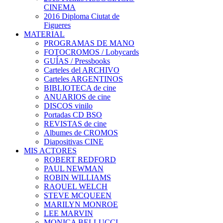
CINEMA
2016 Diploma Ciutat de
Figueres
MATERIAL
PROGRAMAS DE MANO
FOTOCROMOS / Lobycards
GUÍAS / Pressbooks
Carteles del ARCHIVO
Carteles ARGENTINOS
BIBLIOTECA de cine
ANUARIOS de cine
DISCOS vinilo
Portadas CD BSO
REVISTAS de cine
Albumes de CROMOS
Diapositivas CINE
MIS ACTORES
ROBERT REDFORD
PAUL NEWMAN
ROBIN WILLIAMS
RAQUEL WELCH
STEVE MCQUEEN
MARILYN MONROE
LEE MARVIN
MONICA BELLUCCI