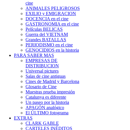
cine
ANIMALES PELIGROSOS
EXILIO y EMIGRACION
DOCENCIA en el cine
GASTRONOMIA en el cine
Películas BELICAS
Guerra del VIETNAM
Grandes BATALLAS
PERIODISMO en el cine
GENOCIDIOS en la historia
PARA SABER MAS
EMPRESAS DE
DISTRIBUCION
Universal pictures
Salas de cine antiguas
Cines de Madrid y Barcelona
Glosario de Cine
Muestras prueba impresión
Catalunya es diferente
Un paseo por la historia
APAGÓN analógico
El ÚLTIMO fotograma
EXTRAS
CLARK GABLE
CARTELES INÉDITOS