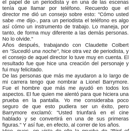
el papel de un periodista y en una de las escenas
tenía que llamar por teléfono. Recuerdo que el
director me dió un consejo sobre esto: "Cómo usted
sabe -me dijo-, para un periodista el teléfono es algo
así cómo un instrumento de trabajo. Lo maneja, por
tanto, de forma muy diferente a las demás personas.
No lo olvide."
Años después, trabajando con Claudette Colbert
en
"Sucedió una noche"
, hice otra vez de periodista, y
el consejo de aquel director lo tuve muy en cuenta. El
resultado fue que hice una creación del personaje y
fui muy felicitado.
De las personas que más me ayudaron a lo largo de
mi carrera tengo que nombrar a Lionel Barrymore.
Fue el hombre que más me ayudó en todos los
aspectos. El fue quien me alentó para que hiciera una
prueba en la pantalla. Yo me consideraba poco
seguro de que esto pudiera ser un éxito, pero
Barrymore exclamó: "Usted triunfará en el cine
hablado y se convertirá en una de sus primeras
figuras." Y así fue, en efecto, al correr de los años.
Hice, pues, en vista de ello la prueba de
"Bird of