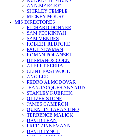
AUDREY HEPBURN
ANN-MARGRET
SHIRLEY TEMPLE
MICKEY MOUSE
MIS DIRECTORES
RICHARD DONNER
SAM PECKINPAH
SAM MENDES
ROBERT REDFORD
PAUL NEWMAN
ROMAN POLANSKI
HERMANOS COEN
ALBERT SERRA
CLINT EASTWOOD
ANG LEE
PEDRO ALMODOVAR
JEAN-JACQUES ANNAUD
STANLEY KUBRICK
OLIVER STONE
JAMES CAMERON
QUENTIN TARANTINO
TERRENCE MALICK
DAVID LEAN
FRED ZINNEMANN
DAVID LYNCH