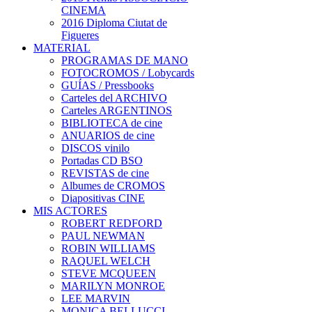
CINEMA
2016 Diploma Ciutat de
Figueres
MATERIAL
PROGRAMAS DE MANO
FOTOCROMOS / Lobycards
GUÍAS / Pressbooks
Carteles del ARCHIVO
Carteles ARGENTINOS
BIBLIOTECA de cine
ANUARIOS de cine
DISCOS vinilo
Portadas CD BSO
REVISTAS de cine
Albumes de CROMOS
Diapositivas CINE
MIS ACTORES
ROBERT REDFORD
PAUL NEWMAN
ROBIN WILLIAMS
RAQUEL WELCH
STEVE MCQUEEN
MARILYN MONROE
LEE MARVIN
MONICA BELLUCCI