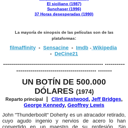
El siciliano (1987)
Sunchaser (1996)
37 Horas desesperadas (1990)
La mayoría de sinopsis de las películas son de las
plataformas:
filmaffinity
-
Sensacine
-
Imdb
-
Wikipedia
-
DeCine21
-------------------------------------------------- ----------
---------------------------------------- -------
UN BOTÍN DE 500.000
DÓLARES
(1974)
|
Clint Eastwood
,
Jeff Bridges
,
Reparto principal
George Kennedy
,
Geoffrey Lewis
John "Thunderboolt" Doherty es un atracador retirado,
cuyo agudo ingenio y nervios de acero lo han
convertido en un maestro de su profesión. Sin