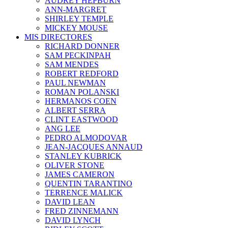
AUDREY HEPBURN
ANN-MARGRET
SHIRLEY TEMPLE
MICKEY MOUSE
MIS DIRECTORES
RICHARD DONNER
SAM PECKINPAH
SAM MENDES
ROBERT REDFORD
PAUL NEWMAN
ROMAN POLANSKI
HERMANOS COEN
ALBERT SERRA
CLINT EASTWOOD
ANG LEE
PEDRO ALMODOVAR
JEAN-JACQUES ANNAUD
STANLEY KUBRICK
OLIVER STONE
JAMES CAMERON
QUENTIN TARANTINO
TERRENCE MALICK
DAVID LEAN
FRED ZINNEMANN
DAVID LYNCH