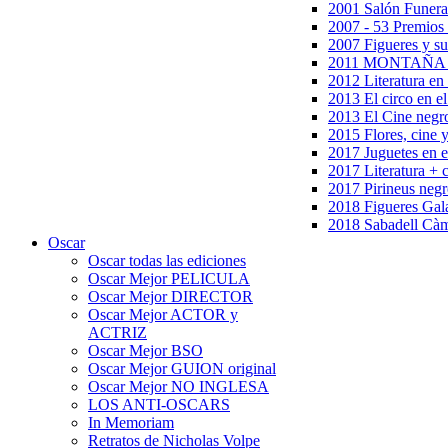
2001 Salón Funera
2007 - 53 Premios
2007 Figueres y su
2011 MONTAÑA en
2012 Literatura en 
2013 El circo en el
2013 El Cine negr
2015 Flores, cine 
2017 Juguetes en e
2017 Literatura + 
2017 Pirineus negr
2018 Figueres Gala
2018 Sabadell Càm
Oscar
Oscar todas las ediciones
Oscar Mejor PELICULA
Oscar Mejor DIRECTOR
Oscar Mejor ACTOR y
ACTRIZ
Oscar Mejor BSO
Oscar Mejor GUION original
Oscar Mejor NO INGLESA
LOS ANTI-OSCARS
In Memoriam
Retratos de Nicholas Volpe