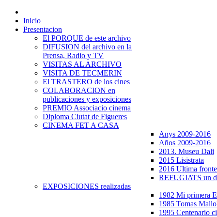
Inicio
Presentacion
El PORQUE de este archivo
DIFUSION del archivo en la
Prensa, Radio y TV
VISITAS AL ARCHIVO
VISITA DE TECMERIN
El TRASTERO de los cines
COLABORACION en
publicaciones y exposiciones
PREMIO Associacio cinema
Diploma Ciutat de Figueres
CINEMA FET A CASA
Anys 2009-2016
Años 2009-2016
2013. Museu Dali
2015 Lisistrata
2016 Ultima fronte
REFUGIATS un dr
EXPOSICIONES realizadas
1982 Mi primera
1985 Tomas Mallo
1995 Centenario c