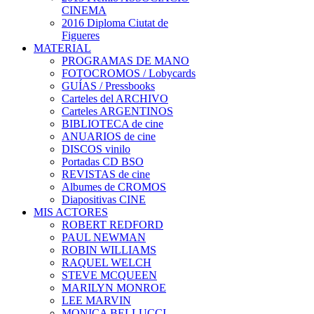
CINEMA
2016 Diploma Ciutat de
Figueres
MATERIAL
PROGRAMAS DE MANO
FOTOCROMOS / Lobycards
GUÍAS / Pressbooks
Carteles del ARCHIVO
Carteles ARGENTINOS
BIBLIOTECA de cine
ANUARIOS de cine
DISCOS vinilo
Portadas CD BSO
REVISTAS de cine
Albumes de CROMOS
Diapositivas CINE
MIS ACTORES
ROBERT REDFORD
PAUL NEWMAN
ROBIN WILLIAMS
RAQUEL WELCH
STEVE MCQUEEN
MARILYN MONROE
LEE MARVIN
MONICA BELLUCCI