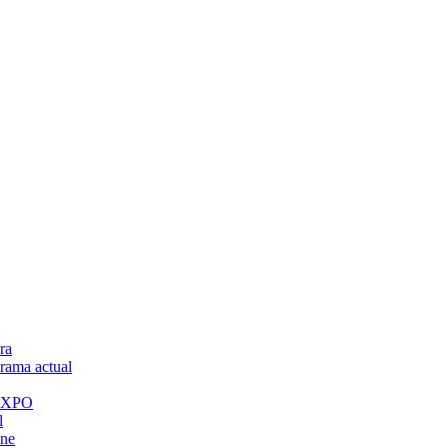
ra
ama actual
 EXPO
l
ine