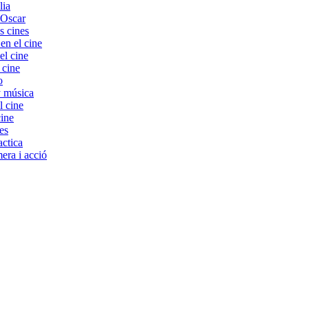
lia
 Oscar
s cines
 el cine
el cine
 cine
o
y música
l cine
cine
es
ctica
era i acció