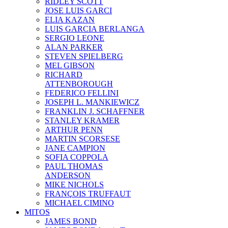
RIDLEY SCOTT
JOSE LUIS GARCI
ELIA KAZAN
LUIS GARCIA BERLANGA
SERGIO LEONE
ALAN PARKER
STEVEN SPIELBERG
MEL GIBSON
RICHARD
ATTENBOROUGH
FEDERICO FELLINI
JOSEPH L. MANKIEWICZ
FRANKLIN J. SCHAFFNER
STANLEY KRAMER
ARTHUR PENN
MARTIN SCORSESE
JANE CAMPION
SOFIA COPPOLA
PAUL THOMAS
ANDERSON
MIKE NICHOLS
FRANÇOIS TRUFFAUT
MICHAEL CIMINO
MITOS
JAMES BOND