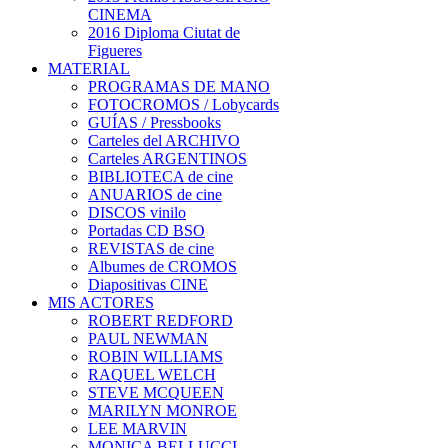
CINEMA
2016 Diploma Ciutat de
Figueres
MATERIAL
PROGRAMAS DE MANO
FOTOCROMOS / Lobycards
GUÍAS / Pressbooks
Carteles del ARCHIVO
Carteles ARGENTINOS
BIBLIOTECA de cine
ANUARIOS de cine
DISCOS vinilo
Portadas CD BSO
REVISTAS de cine
Albumes de CROMOS
Diapositivas CINE
MIS ACTORES
ROBERT REDFORD
PAUL NEWMAN
ROBIN WILLIAMS
RAQUEL WELCH
STEVE MCQUEEN
MARILYN MONROE
LEE MARVIN
MONICA BELLUCCI