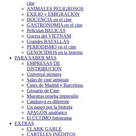
cine
ANIMALES PELIGROSOS
EXILIO y EMIGRACION
DOCENCIA en el cine
GASTRONOMIA en el cine
Películas BELICAS
Guerra del VIETNAM
Grandes BATALLAS
PERIODISMO en el cine
GENOCIDIOS en la historia
PARA SABER MAS
EMPRESAS DE
DISTRIBUCION
Universal pictures
Salas de cine antiguas
Cines de Madrid y Barcelona
Glosario de Cine
Muestras prueba impresión
Catalunya es diferente
Un paseo por la historia
APAGÓN analógico
El ÚLTIMO fotograma
EXTRAS
CLARK GABLE
CARTELES INÉDITOS