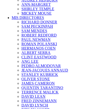
AUDREY HEPBURN
ANN-MARGRET
SHIRLEY TEMPLE
MICKEY MOUSE
MIS DIRECTORES
RICHARD DONNER
SAM PECKINPAH
SAM MENDES
ROBERT REDFORD
PAUL NEWMAN
ROMAN POLANSKI
HERMANOS COEN
ALBERT SERRA
CLINT EASTWOOD
ANG LEE
PEDRO ALMODOVAR
JEAN-JACQUES ANNAUD
STANLEY KUBRICK
OLIVER STONE
JAMES CAMERON
QUENTIN TARANTINO
TERRENCE MALICK
DAVID LEAN
FRED ZINNEMANN
DAVID LYNCH