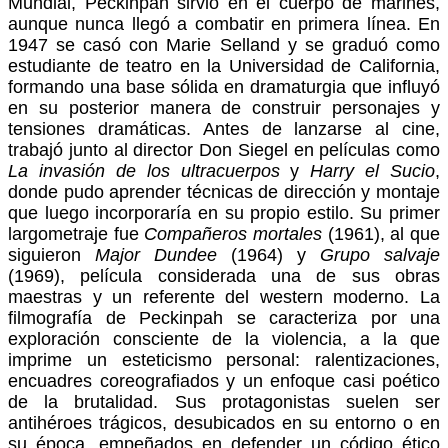
Mundial, Peckinpah sirvió en el cuerpo de marines,
aunque nunca llegó a combatir en primera línea. En
1947 se casó con Marie Selland y se graduó como
estudiante de teatro en la Universidad de California,
formando una base sólida en dramaturgia que influyó
en su posterior manera de construir personajes y
tensiones dramáticas. Antes de lanzarse al cine,
trabajó junto al director Don Siegel en películas como
La invasión de los ultracuerpos
y
Harry el Sucio
,
donde pudo aprender técnicas de dirección y montaje
que luego incorporaría en su propio estilo. Su primer
largometraje fue
Compañeros mortales
(1961), al que
siguieron
Major Dundee
(1964) y
Grupo salvaje
(1969), película considerada una de sus obras
maestras y un referente del western moderno. La
filmografía de Peckinpah se caracteriza por una
exploración consciente de la violencia, a la que
imprime un esteticismo personal: ralentizaciones,
encuadres coreografiados y un enfoque casi poético
de la brutalidad. Sus protagonistas suelen ser
antihéroes trágicos, desubicados en su entorno o en
su época, empeñados en defender un código ético