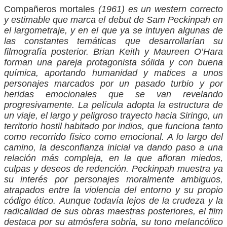
Compañeros mortales
(1961) es un western correcto
y estimable que marca el debut de Sam Peckinpah en
el largometraje, y en el que ya se intuyen algunas de
las constantes temáticas que desarrollarían su
filmografía posterior. Brian Keith y Maureen O’Hara
forman una pareja protagonista sólida y con buena
química, aportando humanidad y matices a unos
personajes marcados por un pasado turbio y por
heridas emocionales que se van revelando
progresivamente.
La película adopta la estructura de
un viaje, el largo y peligroso trayecto hacia Siringo, un
territorio hostil habitado por indios, que funciona tanto
como recorrido físico como emocional. A lo largo del
camino, la desconfianza inicial va dando paso a una
relación más compleja, en la que afloran miedos,
culpas y deseos de redención. Peckinpah muestra ya
su interés por personajes moralmente ambiguos,
atrapados entre la violencia del entorno y su propio
código ético.
Aunque todavía lejos de la crudeza y la
radicalidad de sus obras maestras posteriores, el film
destaca por su atmósfera sobria, su tono melancólico