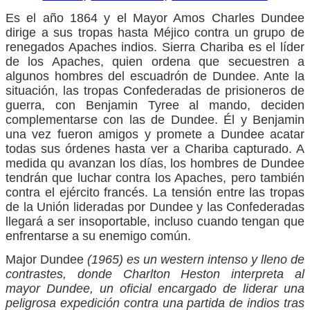
Es el año 1864 y el Mayor Amos Charles Dundee
dirige a sus tropas hasta Méjico contra un grupo de
renegados Apaches indios. Sierra Chariba es el líder
de los Apaches, quien ordena que secuestren a
algunos hombres del escuadrón de Dundee. Ante la
situación, las tropas Confederadas de prisioneros de
guerra, con Benjamin Tyree al mando, deciden
complementarse con las de Dundee. Él y Benjamin
una vez fueron amigos y promete a Dundee acatar
todas sus órdenes hasta ver a Chariba capturado. A
medida qu avanzan los días, los hombres de Dundee
tendrán que luchar contra los Apaches, pero también
contra el ejército francés. La tensión entre las tropas
de la Unión lideradas por Dundee y las Confederadas
llegará a ser insoportable, incluso cuando tengan que
enfrentarse a su enemigo común.
Major Dundee
(1965) es un western intenso y lleno de
contrastes, donde Charlton Heston interpreta al
mayor Dundee, un oficial encargado de liderar una
peligrosa expedición contra una partida de indios tras