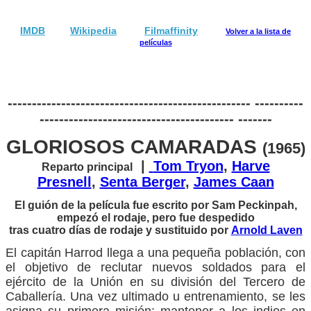
IMDB
Wikipedia
Filmaffinity
Volver a la lista de
películas
-------------------------------------------------- ----------
---------------------------------------- -------
GLORIOSOS CAMARADAS
(1965)
|
Tom Tryon
,
Harve
Reparto principal
Presnell
,
Senta Berger
,
James Caan
El guión de la película fue escrito por Sam Peckinpah,
empezó el rodaje, pero fue despedido
tras cuatro días de rodaje y sustituido por
Arnold Laven
El capitán Harrod llega a una pequeña población, con
el objetivo de reclutar nuevos soldados para el
ejército de la Unión en su división del Tercero de
Caballería. Una vez ultimado u entrenamiento, se les
asigna su primera misión: mantener a los indios en