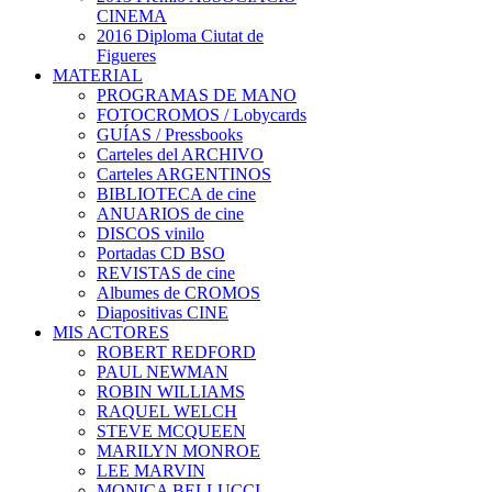
CINEMA
2016 Diploma Ciutat de
Figueres
MATERIAL
PROGRAMAS DE MANO
FOTOCROMOS / Lobycards
GUÍAS / Pressbooks
Carteles del ARCHIVO
Carteles ARGENTINOS
BIBLIOTECA de cine
ANUARIOS de cine
DISCOS vinilo
Portadas CD BSO
REVISTAS de cine
Albumes de CROMOS
Diapositivas CINE
MIS ACTORES
ROBERT REDFORD
PAUL NEWMAN
ROBIN WILLIAMS
RAQUEL WELCH
STEVE MCQUEEN
MARILYN MONROE
LEE MARVIN
MONICA BELLUCCI