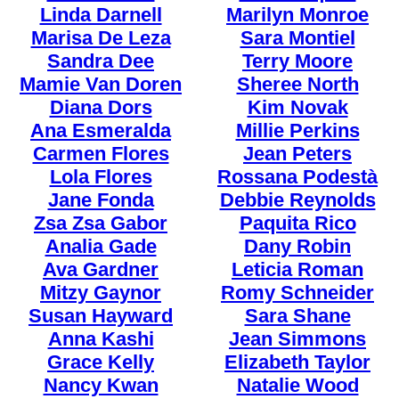
Linda Darnell
Marilyn Monroe
Marisa De Leza
Sara Montiel
Sandra Dee
Terry Moore
Mamie Van Doren
Sheree North
Diana Dors
Kim Novak
Ana Esmeralda
Millie Perkins
Carmen Flores
Jean Peters
Lola Flores
Rossana Podestà
Jane Fonda
Debbie Reynolds
Zsa Zsa Gabor
Paquita Rico
Analia Gade
Dany Robin
Ava Gardner
Leticia Roman
Mitzy Gaynor
Romy Schneider
Susan Hayward
Sara Shane
Anna Kashi
Jean Simmons
Grace Kelly
Elizabeth Taylor
Nancy Kwan
Natalie Wood