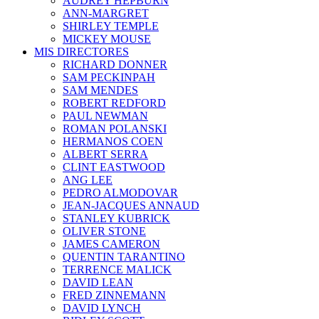
AUDREY HEPBURN
ANN-MARGRET
SHIRLEY TEMPLE
MICKEY MOUSE
MIS DIRECTORES
RICHARD DONNER
SAM PECKINPAH
SAM MENDES
ROBERT REDFORD
PAUL NEWMAN
ROMAN POLANSKI
HERMANOS COEN
ALBERT SERRA
CLINT EASTWOOD
ANG LEE
PEDRO ALMODOVAR
JEAN-JACQUES ANNAUD
STANLEY KUBRICK
OLIVER STONE
JAMES CAMERON
QUENTIN TARANTINO
TERRENCE MALICK
DAVID LEAN
FRED ZINNEMANN
DAVID LYNCH