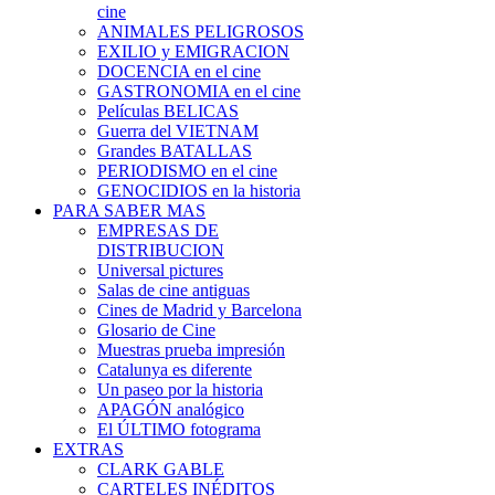
cine
ANIMALES PELIGROSOS
EXILIO y EMIGRACION
DOCENCIA en el cine
GASTRONOMIA en el cine
Películas BELICAS
Guerra del VIETNAM
Grandes BATALLAS
PERIODISMO en el cine
GENOCIDIOS en la historia
PARA SABER MAS
EMPRESAS DE
DISTRIBUCION
Universal pictures
Salas de cine antiguas
Cines de Madrid y Barcelona
Glosario de Cine
Muestras prueba impresión
Catalunya es diferente
Un paseo por la historia
APAGÓN analógico
El ÚLTIMO fotograma
EXTRAS
CLARK GABLE
CARTELES INÉDITOS