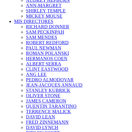
AUDREY HEPBURN
ANN-MARGRET
SHIRLEY TEMPLE
MICKEY MOUSE
MIS DIRECTORES
RICHARD DONNER
SAM PECKINPAH
SAM MENDES
ROBERT REDFORD
PAUL NEWMAN
ROMAN POLANSKI
HERMANOS COEN
ALBERT SERRA
CLINT EASTWOOD
ANG LEE
PEDRO ALMODOVAR
JEAN-JACQUES ANNAUD
STANLEY KUBRICK
OLIVER STONE
JAMES CAMERON
QUENTIN TARANTINO
TERRENCE MALICK
DAVID LEAN
FRED ZINNEMANN
DAVID LYNCH