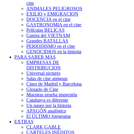
cine
ANIMALES PELIGROSOS
EXILIO y EMIGRACION
DOCENCIA en el cine
GASTRONOMIA en el cine
Películas BELICAS
Guerra del VIETNAM
Grandes BATALLAS
PERIODISMO en el cine
GENOCIDIOS en la historia
PARA SABER MAS
EMPRESAS DE
DISTRIBUCION
Universal pictures
Salas de cine antiguas
Cines de Madrid y Barcelona
Glosario de Cine
Muestras prueba impresión
Catalunya es diferente
Un paseo por la historia
APAGÓN analógico
El ÚLTIMO fotograma
EXTRAS
CLARK GABLE
CARTELES INÉDITOS