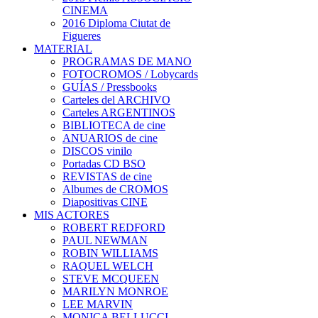
CINEMA
2016 Diploma Ciutat de
Figueres
MATERIAL
PROGRAMAS DE MANO
FOTOCROMOS / Lobycards
GUÍAS / Pressbooks
Carteles del ARCHIVO
Carteles ARGENTINOS
BIBLIOTECA de cine
ANUARIOS de cine
DISCOS vinilo
Portadas CD BSO
REVISTAS de cine
Albumes de CROMOS
Diapositivas CINE
MIS ACTORES
ROBERT REDFORD
PAUL NEWMAN
ROBIN WILLIAMS
RAQUEL WELCH
STEVE MCQUEEN
MARILYN MONROE
LEE MARVIN
MONICA BELLUCCI