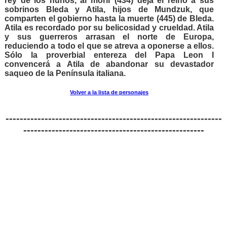
rey de los hunos, al morir (434) deja el reino a sus
sobrinos Bleda y Atila, hijos de Mundzuk, que
comparten el gobierno hasta la muerte (445) de Bleda.
Atila es recordado por su belicosidad y crueldad. Atila
y sus guerreros arrasan el norte de Europa,
reduciendo a todo el que se atreva a oponerse a ellos.
Sólo la proverbial entereza del Papa Leon I
convencerá a Atila de abandonar su devastador
saqueo de la Península italiana.
Volver a la lista de personajes
-------------------------------------------------------------
---------------------------------------------------