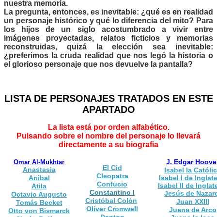
nuestra memoria.
La pregunta, entonces, es inevitable: ¿qué es en realidad
un personaje histórico y qué lo diferencia del mito? Para
los hijos de un siglo acostumbrado a vivir entre
imágenes proyectadas, relatos ficticios y memorias
reconstruidas, quizá la elección sea inevitable:
¿preferimos la cruda realidad que nos legó la historia o
el glorioso personaje que nos devuelve la pantalla?
LISTA DE PERSONAJES TRATADOS EN ESTE
APARTADO
La lista está por orden alfabético.
Pulsando sobre el nombre del personaje lo llevará
directamente a su biografia
J. Edgar Hoove
Omar Al-Mukhtar
El Cid
Anastasia
Isabel la Católi
Cleopatra
Anibal
Isabel I de Inglat
Confucio
Isabel II de Inglat
Atila
Constantino I
Jesús de Nazar
Octavio Augusto
Cristóbal Colón
Juan XXIII
Tomás Becket
Oliver Cromwell
Juana de Arco
Otto von Bismarck
Danton