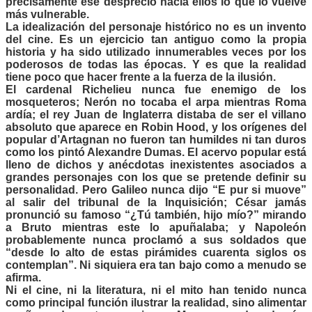
precisamente ese desprecio hacia ellos lo que lo vuelve
más vulnerable.
La idealización del personaje histórico no es un invento
del cine. Es un ejercicio tan antiguo como la propia
historia y ha sido utilizado innumerables veces por los
poderosos de todas las épocas. Y es que la realidad
tiene poco que hacer frente a la fuerza de la ilusión.
El cardenal Richelieu nunca fue enemigo de los
mosqueteros; Nerón no tocaba el arpa mientras Roma
ardía; el rey Juan de Inglaterra distaba de ser el villano
absoluto que aparece en Robin Hood, y los orígenes del
popular d’Artagnan no fueron tan humildes ni tan duros
como los pintó Alexandre Dumas. El acervo popular está
lleno de dichos y anécdotas inexistentes asociados a
grandes personajes con los que se pretende definir su
personalidad. Pero Galileo nunca dijo “E pur si muove”
al salir del tribunal de la Inquisición; César jamás
pronunció su famoso “¿Tú también, hijo mío?” mirando
a Bruto mientras este lo apuñalaba; y Napoleón
probablemente nunca proclamó a sus soldados que
“desde lo alto de estas pirámides cuarenta siglos os
contemplan”. Ni siquiera era tan bajo como a menudo se
afirma.
Ni el cine, ni la literatura, ni el mito han tenido nunca
como principal función ilustrar la realidad, sino alimentar