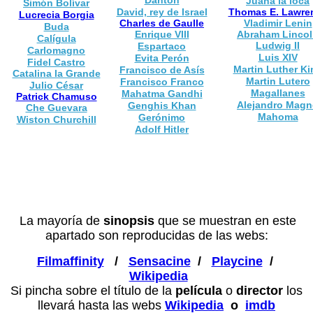
Juana la loca
Simón Bolívar
David, rey de Israel
Thomas E. Lawre
Lucrecia Borgia
Charles de Gaulle
Vladimir Lenin
Buda
Enrique VIII
Abraham Linco
Calígula
Ludwig II
Espartaco
Carlomagno
Luis XIV
Evita Perón
Fidel Castro
Martin Luther Ki
Francisco de Asís
Catalina la Grande
Martin Lutero
Francisco Franco
Julio César
Magallanes
Mahatma Gandhi
Patrick Chamuso
Alejandro Mag
Genghis Khan
Che Guevara
Mahoma
Gerónimo
Wiston Churchill
Adolf Hitler
La mayoría de
sinopsis
que se muestran en este
apartado son reproducidas de las webs:
Filmaffinity
/
Sensacine
/
Playcine
/
Wikipedia
Si pincha sobre el título de la
película
o
director
los
llevará hasta las webs
Wikipedia
o
imdb