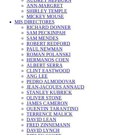
AUDREY HEPBURN
ANN-MARGRET
SHIRLEY TEMPLE
MICKEY MOUSE
MIS DIRECTORES
RICHARD DONNER
SAM PECKINPAH
SAM MENDES
ROBERT REDFORD
PAUL NEWMAN
ROMAN POLANSKI
HERMANOS COEN
ALBERT SERRA
CLINT EASTWOOD
ANG LEE
PEDRO ALMODOVAR
JEAN-JACQUES ANNAUD
STANLEY KUBRICK
OLIVER STONE
JAMES CAMERON
QUENTIN TARANTINO
TERRENCE MALICK
DAVID LEAN
FRED ZINNEMANN
DAVID LYNCH