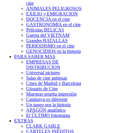
cine
ANIMALES PELIGROSOS
EXILIO y EMIGRACION
DOCENCIA en el cine
GASTRONOMIA en el cine
Películas BELICAS
Guerra del VIETNAM
Grandes BATALLAS
PERIODISMO en el cine
GENOCIDIOS en la historia
PARA SABER MAS
EMPRESAS DE
DISTRIBUCION
Universal pictures
Salas de cine antiguas
Cines de Madrid y Barcelona
Glosario de Cine
Muestras prueba impresión
Catalunya es diferente
Un paseo por la historia
APAGÓN analógico
El ÚLTIMO fotograma
EXTRAS
CLARK GABLE
CARTELES INÉDITOS