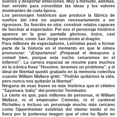
sueños y despertar emociones. Muy a menudo, además,
han servido para consolidar las ideas y los valores
dominantes de cada época.
Los personajes históricos que produce la fábrica de
sueños del cine no aspiran necesariamente a ser
rigurosos. Su función es otra: construir relatos capaces
de fascinar al espectador. Por eso el personaje histórico
aparece en la gran pantalla glorioso, único, casi
legendario, como San Jorge venciendo al dragón.
Para millones de espectadores, Leónidas pasó a formar
parte de la historia en el momento en que le oímos
pronunciar: “¡Espartanos! ¡Preparad el desayuno y
comed bien, porque esta noche cenaremos en el
infierno!”. La carrera espacial se resume para muchos
en la icónica frase “Houston, tenemos un problema”, y el
ideal de libertad quedó grabado en la memoria colectiva
cuando William Wallace gritó: “Podrán quitarnos la vida,
pero nunca nos quitarán la libertad”.
Ninguna de esas frases es más histórica que el célebre
“Sayonara, baby” del protector Terminator.
Lo cierto es que, para millones de personas, ni William
Wallace, ni el emperador Cómodo, ni el cardenal
Richelieu o incluso un personaje mucho más cercano
como Oppenheimer existirían del mismo modo si no
fuera por la poderosa imagen que el cine ha fijado en