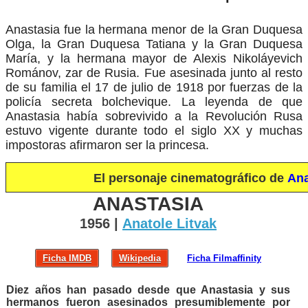
Anastasia fue la hermana menor de la Gran Duquesa
Olga, la Gran Duquesa Tatiana y la Gran Duquesa
María, y la hermana mayor de Alexis Nikoláyevich
Románov, zar de Rusia. Fue asesinada junto al resto
de su familia el 17 de julio de 1918 por fuerzas de la
policía secreta bolchevique. La leyenda de que
Anastasia había sobrevivido a la Revolución Rusa
estuvo vigente durante todo el siglo XX y muchas
impostoras afirmaron ser la princesa.
El personaje cinematográfico de
Ana
ANASTASIA
1956 |
Anatole Litvak
Ficha IMDB
Wikipedia
Ficha Filmaffinity
Diez años han pasado desde que Anastasia y sus
hermanos fueron asesinados presumiblemente por