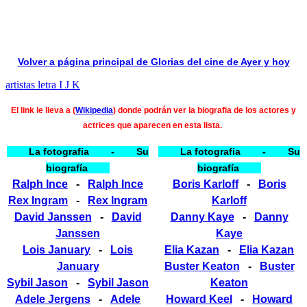
Volver a página principal de Glorias del cine de Ayer y hoy
artistas letra I J K
El link le lleva a
(
Wikipedia
) donde podrán ver la biografia de los actores y
actrices que aparecen en esta lista.
La fotografia - Su
La fotografia - Su
biografía
biografía
Ralph Ince
-
Ralph Ince
Boris Karloff
-
Boris
Rex Ingram
-
Rex Ingram
Karloff
David Janssen
-
David
Danny Kaye
-
Danny
Janssen
Kaye
Lois January
-
Lois
Elia Kazan
-
Elia Kazan
January
Buster Keaton
-
Buster
Sybil Jason
-
Sybil Jason
Keaton
Adele Jergens
-
Adele
Howard Keel
-
Howard