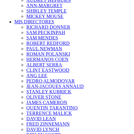
AUDREY HEPBURN
ANN-MARGRET
SHIRLEY TEMPLE
MICKEY MOUSE
MIS DIRECTORES
RICHARD DONNER
SAM PECKINPAH
SAM MENDES
ROBERT REDFORD
PAUL NEWMAN
ROMAN POLANSKI
HERMANOS COEN
ALBERT SERRA
CLINT EASTWOOD
ANG LEE
PEDRO ALMODOVAR
JEAN-JACQUES ANNAUD
STANLEY KUBRICK
OLIVER STONE
JAMES CAMERON
QUENTIN TARANTINO
TERRENCE MALICK
DAVID LEAN
FRED ZINNEMANN
DAVID LYNCH