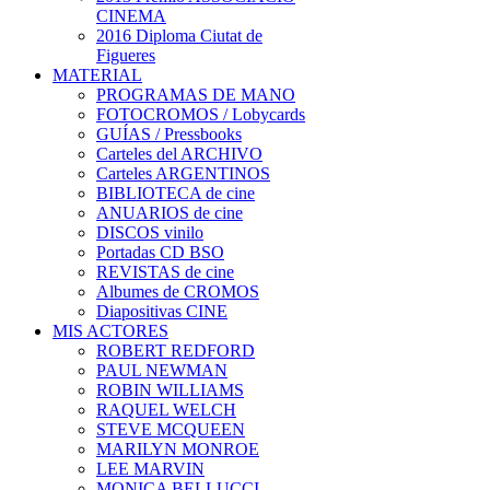
CINEMA
2016 Diploma Ciutat de
Figueres
MATERIAL
PROGRAMAS DE MANO
FOTOCROMOS / Lobycards
GUÍAS / Pressbooks
Carteles del ARCHIVO
Carteles ARGENTINOS
BIBLIOTECA de cine
ANUARIOS de cine
DISCOS vinilo
Portadas CD BSO
REVISTAS de cine
Albumes de CROMOS
Diapositivas CINE
MIS ACTORES
ROBERT REDFORD
PAUL NEWMAN
ROBIN WILLIAMS
RAQUEL WELCH
STEVE MCQUEEN
MARILYN MONROE
LEE MARVIN
MONICA BELLUCCI