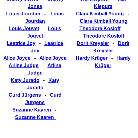
Jones
Kiepura
Louis Jourdan
-
Louis
Clara Kimball Young
-
Jourdan
Clara Kimball Young
Louis Jouvet
-
Louis
Theodore Kosloff
-
Jouvet
Theodore Kosloff
Leatrice Joy
-
Leatrice
Dorit Kreysler
-
Dorit
Joy
Kreysler
Alice Joyce
-
Alice Joyce
Hardy Krüger
-
Hardy
Arline Judge
-
Arline
Krüger
Judge
Katy Jurado
-
Katy
Jurado
Curd Jürgens
-
Curd
Jürgens
Suzanne Kaaren
-
Suzanne Kaaren