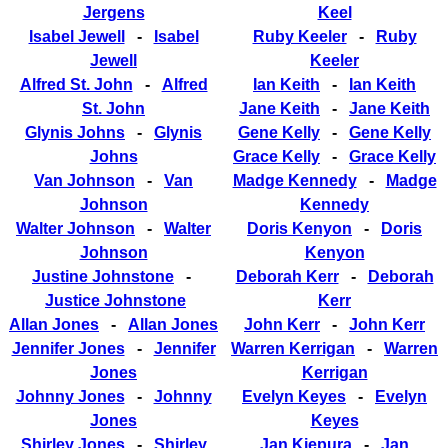
Jergens
Keel
Isabel Jewell
-
Isabel
Ruby Keeler
-
Ruby
Jewell
Keeler
Alfred St. John
-
Alfred
Ian Keith
-
Ian Keith
St. John
Jane Keith
-
Jane Keith
Glynis Johns
-
Glynis
Gene Kelly
-
Gene Kelly
Johns
Grace Kelly
-
Grace Kelly
Van Johnson
-
Van
Madge Kennedy
-
Madge
Johnson
Kennedy
Walter Johnson
-
Walter
Doris Kenyon
-
Doris
Johnson
Kenyon
Justine Johnstone
-
Deborah Kerr
-
Deborah
Justice Johnstone
Kerr
Allan Jones
-
Allan Jones
John Kerr
-
John Kerr
Jennifer Jones
-
Jennifer
Warren Kerrigan
-
Warren
Jones
Kerrigan
Johnny Jones
-
Johnny
Evelyn Keyes
-
Evelyn
Jones
Keyes
Shirley Jones
-
Shirley
Jan Kiepura
-
Jan