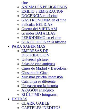
cine
ANIMALES PELIGROSOS
EXILIO y EMIGRACION
DOCENCIA en el cine
GASTRONOMIA en el cine
Películas BELICAS
Guerra del VIETNAM
Grandes BATALLAS
PERIODISMO en el cine
GENOCIDIOS en la historia
PARA SABER MAS
EMPRESAS DE
DISTRIBUCION
Universal pictures
Salas de cine antiguas
Cines de Madrid y Barcelona
Glosario de Cine
Muestras prueba impresión
Catalunya es diferente
Un paseo por la historia
APAGÓN analógico
El ÚLTIMO fotograma
EXTRAS
CLARK GABLE
CARTELES INÉDITOS