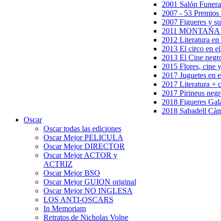
2001 Salón Funera
2007 - 53 Premios
2007 Figueres y su
2011 MONTAÑA en
2012 Literatura en 
2013 El circo en el
2013 El Cine negr
2015 Flores, cine 
2017 Juguetes en e
2017 Literatura + 
2017 Pirineus negr
2018 Figueres Gala
2018 Sabadell Càm
Oscar
Oscar todas las ediciones
Oscar Mejor PELICULA
Oscar Mejor DIRECTOR
Oscar Mejor ACTOR y
ACTRIZ
Oscar Mejor BSO
Oscar Mejor GUION original
Oscar Mejor NO INGLESA
LOS ANTI-OSCARS
In Memoriam
Retratos de Nicholas Volpe