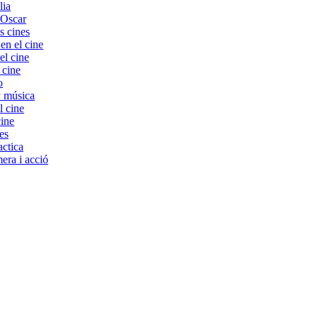
lia
 Oscar
s cines
 el cine
el cine
 cine
o
y música
l cine
cine
es
ctica
era i acció