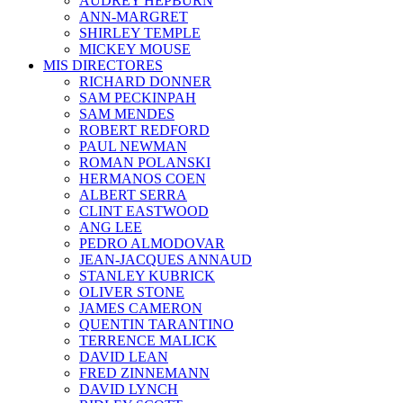
AUDREY HEPBURN
ANN-MARGRET
SHIRLEY TEMPLE
MICKEY MOUSE
MIS DIRECTORES
RICHARD DONNER
SAM PECKINPAH
SAM MENDES
ROBERT REDFORD
PAUL NEWMAN
ROMAN POLANSKI
HERMANOS COEN
ALBERT SERRA
CLINT EASTWOOD
ANG LEE
PEDRO ALMODOVAR
JEAN-JACQUES ANNAUD
STANLEY KUBRICK
OLIVER STONE
JAMES CAMERON
QUENTIN TARANTINO
TERRENCE MALICK
DAVID LEAN
FRED ZINNEMANN
DAVID LYNCH