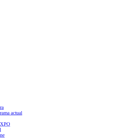
ra
ama actual
 EXPO
l
ine