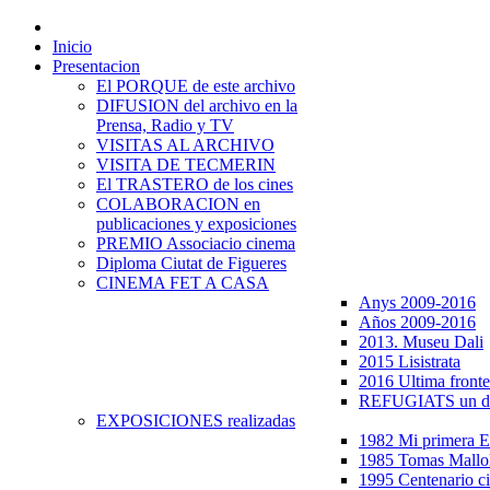
Inicio
Presentacion
El PORQUE de este archivo
DIFUSION del archivo en la
Prensa, Radio y TV
VISITAS AL ARCHIVO
VISITA DE TECMERIN
El TRASTERO de los cines
COLABORACION en
publicaciones y exposiciones
PREMIO Associacio cinema
Diploma Ciutat de Figueres
CINEMA FET A CASA
Anys 2009-2016
Años 2009-2016
2013. Museu Dali
2015 Lisistrata
2016 Ultima fronte
REFUGIATS un dr
EXPOSICIONES realizadas
1982 Mi primera
1985 Tomas Mallo
1995 Centenario c