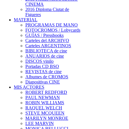
CINEMA
2016 Diploma Ciutat de
Figueres
MATERIAL
PROGRAMAS DE MANO
FOTOCROMOS / Lobycards
GUÍAS / Pressbooks
Carteles del ARCHIVO
Carteles ARGENTINOS
BIBLIOTECA de cine
ANUARIOS de cine
DISCOS vinilo
Portadas CD BSO
REVISTAS de cine
Albumes de CROMOS
Diapositivas CINE
MIS ACTORES
ROBERT REDFORD
PAUL NEWMAN
ROBIN WILLIAMS
RAQUEL WELCH
STEVE MCQUEEN
MARILYN MONROE
LEE MARVIN
MONICA BELLUCCI