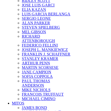
RIDLEY SCOTT
JOSE LUIS GARCI
ELIA KAZAN
LUIS GARCIA BERLANGA
SERGIO LEONE
ALAN PARKER
STEVEN SPIELBERG
MEL GIBSON
RICHARD
ATTENBOROUGH
FEDERICO FELLINI
JOSEPH L. MANKIEWICZ
FRANKLIN J. SCHAFFNER
STANLEY KRAMER
ARTHUR PENN
MARTIN SCORSESE
JANE CAMPION
SOFIA COPPOLA
PAUL THOMAS
ANDERSON
MIKE NICHOLS
FRANÇOIS TRUFFAUT
MICHAEL CIMINO
MITOS
JAMES BOND