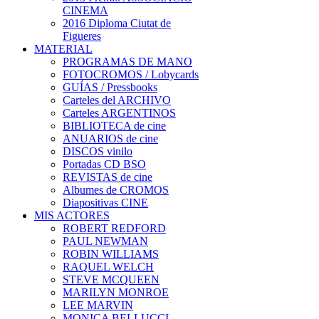
CINEMA
2016 Diploma Ciutat de
Figueres
MATERIAL
PROGRAMAS DE MANO
FOTOCROMOS / Lobycards
GUÍAS / Pressbooks
Carteles del ARCHIVO
Carteles ARGENTINOS
BIBLIOTECA de cine
ANUARIOS de cine
DISCOS vinilo
Portadas CD BSO
REVISTAS de cine
Albumes de CROMOS
Diapositivas CINE
MIS ACTORES
ROBERT REDFORD
PAUL NEWMAN
ROBIN WILLIAMS
RAQUEL WELCH
STEVE MCQUEEN
MARILYN MONROE
LEE MARVIN
MONICA BELLUCCI