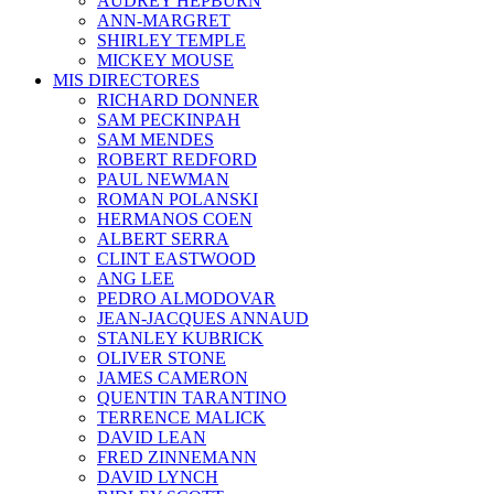
AUDREY HEPBURN
ANN-MARGRET
SHIRLEY TEMPLE
MICKEY MOUSE
MIS DIRECTORES
RICHARD DONNER
SAM PECKINPAH
SAM MENDES
ROBERT REDFORD
PAUL NEWMAN
ROMAN POLANSKI
HERMANOS COEN
ALBERT SERRA
CLINT EASTWOOD
ANG LEE
PEDRO ALMODOVAR
JEAN-JACQUES ANNAUD
STANLEY KUBRICK
OLIVER STONE
JAMES CAMERON
QUENTIN TARANTINO
TERRENCE MALICK
DAVID LEAN
FRED ZINNEMANN
DAVID LYNCH