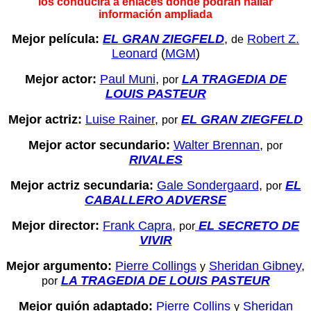
los conducirá a enlaces donde podrán hallar
información ampliada
Mejor película:
EL GRAN ZIEGFELD
,
Robert Z.
de
Leonard
(
MGM
)
Mejor actor:
Paul Muni
,
LA TRAGEDIA DE
por
LOUIS PASTEUR
Mejor actriz:
Luise Rainer
,
EL GRAN ZIEGFELD
por
Mejor actor secundario:
Walter Brennan
,
por
RIVALES
Mejor actriz secundaria:
Gale Sondergaard
,
EL
por
CABALLERO ADVERSE
Mejor director:
Frank Capra
,
EL SECRETO DE
por
VIVIR
Mejor argumento:
Pierre Collings
Sheridan Gibney
,
y
LA TRAGEDIA DE LOUIS PASTEUR
por
Mejor guión adaptado:
Pierre Collins
Sheridan
y