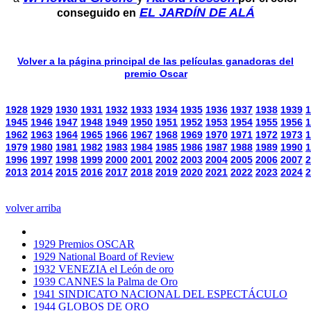
EL JARDÍN DE ALÁ
conseguido en
Volver a la página principal de las películas ganadoras del
premio Oscar
1928
1929
1930
1931
1932
1933
1934
1935
1936
1937
1938
1939
1
1945
1946
1947
1948
1949
1950
1951
1952
1953
1954
1955
1956
1
1962
1963
1964
1965
1966
1967
1968
1969
1970
1971
1972
1973
1
1979
1980
1981
1982
1983
1984
1985
1986
1987
1988
1989
1990
1
1996
1997
1998
1999
2000
2001
2002
2003
2004
2005
2006
2007
2
2013
2014
2015
2016
2017
2018
2019
2020
2021
2022
2023
2024
2
volver arriba
1929 Premios OSCAR
1929 National Board of Review
1932 VENEZIA el León de oro
1939 CANNES la Palma de Oro
1941 SINDICATO NACIONAL DEL ESPECTÁCULO
1944 GLOBOS DE ORO