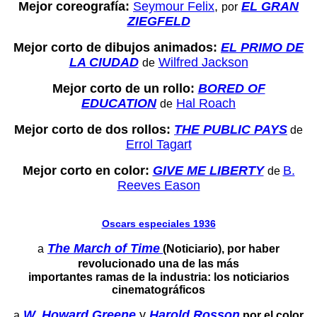
Mejor coreografía:
Seymour Felix
,
EL GRAN
por
ZIEGFELD
Mejor corto de dibujos animados:
EL PRIMO DE
LA CIUDAD
Wilfred Jackson
de
Mejor corto de un rollo:
BORED OF
EDUCATION
Hal Roach
de
Mejor corto de dos rollos:
THE PUBLIC PAYS
de
Errol Tagart
Mejor corto en color:
GIVE ME LIBERTY
B.
de
Reeves Eason
Oscars especiales 1936
The March of Time
a
(Noticiario), por haber
revolucionado una de las más
importantes ramas de la industria: los noticiarios
cinematográficos
W. Howard Greene
y
Harold Rosson
a
por el color