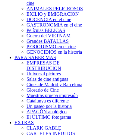
cine
ANIMALES PELIGROSOS
EXILIO y EMIGRACION
DOCENCIA en el cine
GASTRONOMIA en el cine
Películas BELICAS
Guerra del VIETNAM
Grandes BATALLAS
PERIODISMO en el cine
GENOCIDIOS en la historia
PARA SABER MAS
EMPRESAS DE
DISTRIBUCION
Universal pictures
Salas de cine antiguas
Cines de Madrid y Barcelona
Glosario de Cine
Muestras prueba impresión
Catalunya es diferente
Un paseo por la historia
APAGÓN analógico
El ÚLTIMO fotograma
EXTRAS
CLARK GABLE
CARTELES INÉDITOS