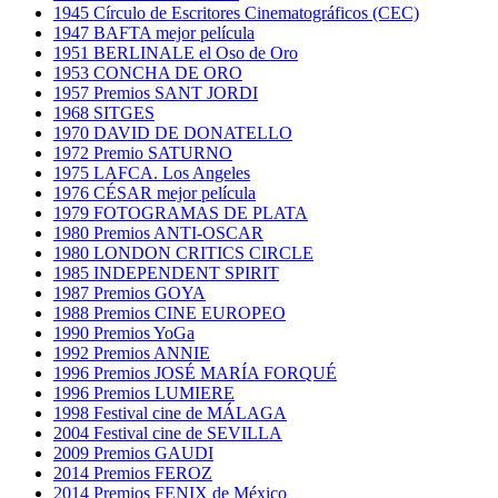
1945 Círculo de Escritores Cinematográficos (CEC)
1947 BAFTA mejor película
1951 BERLINALE el Oso de Oro
1953 CONCHA DE ORO
1957 Premios SANT JORDI
1968 SITGES
1970 DAVID DE DONATELLO
1972 Premio SATURNO
1975 LAFCA. Los Angeles
1976 CÉSAR mejor película
1979 FOTOGRAMAS DE PLATA
1980 Premios ANTI-OSCAR
1980 LONDON CRITICS CIRCLE
1985 INDEPENDENT SPIRIT
1987 Premios GOYA
1988 Premios CINE EUROPEO
1990 Premios YoGa
1992 Premios ANNIE
1996 Premios JOSÉ MARÍA FORQUÉ
1996 Premios LUMIERE
1998 Festival cine de MÁLAGA
2004 Festival cine de SEVILLA
2009 Premios GAUDI
2014 Premios FEROZ
2014 Premios FENIX de México