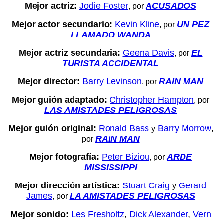
Mejor actriz:
Jodie Foster
ACUSADOS
, por
Mejor actor secundario:
Kevin Kline
UN PEZ
, por
LLAMADO WANDA
Mejor actriz secundaria:
Geena Davis
EL
, por
TURISTA ACCIDENTAL
Mejor director:
Barry Levinson
RAIN MAN
, por
Mejor guión adaptado:
Christopher Hampton
, por
LAS AMISTADES PELIGROSAS
Mejor guión original:
Ronald Bass
Barry Morrow
y
,
RAIN MAN
por
Mejor fotografía:
Peter Biziou
ARDE
, por
MISSISSIPPI
Mejor dirección artística:
Stuart Craig
Gerard
y
James
LA AMISTADES PELIGROSAS
, por
Mejor sonido:
Les Fresholtz
,
Dick Alexander
,
Vern