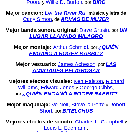
Poore
Willie D. Burton
BIRD
y
, por
Mejor canción:
Let the River Ru
música y letra de
Carly Simon
ARMAS DE MUJER
, de
Mejor banda sonora original:
Dave Grusin
UN
, por
LUGAR LLAMADO MILAGRO
Mejor montaje:
Arthur Schmidt
¿QUIÉN
, por
ENGAÑÓ A ROGER RABBIT?
Mejor vestuario:
James Acheson
LAS
, por
AMISTADES PELIGROSAS
Mejores efectos visuales:
Ken Ralston
,
Richard
Williams
,
Edward Jones
George Gibbs
,
y
¿QUIÉN ENGAÑÓ A ROGER RABBIT?
por
Mejor maquillaje:
Ve Neil
,
Steve la Porte
Robert
y
Short
BITELCHÚS
, por
Mejores efectos de sonido:
Charles L. Campbell
y
Louis L. Edemann
,