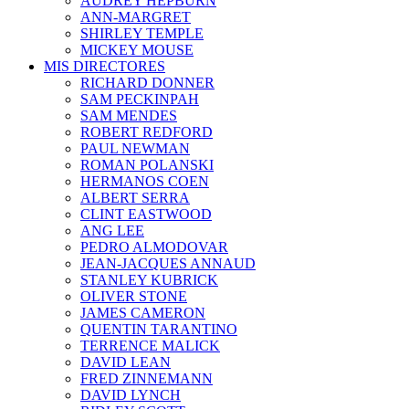
AUDREY HEPBURN
ANN-MARGRET
SHIRLEY TEMPLE
MICKEY MOUSE
MIS DIRECTORES
RICHARD DONNER
SAM PECKINPAH
SAM MENDES
ROBERT REDFORD
PAUL NEWMAN
ROMAN POLANSKI
HERMANOS COEN
ALBERT SERRA
CLINT EASTWOOD
ANG LEE
PEDRO ALMODOVAR
JEAN-JACQUES ANNAUD
STANLEY KUBRICK
OLIVER STONE
JAMES CAMERON
QUENTIN TARANTINO
TERRENCE MALICK
DAVID LEAN
FRED ZINNEMANN
DAVID LYNCH