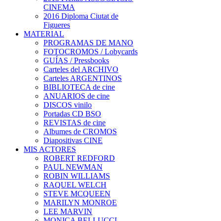
CINEMA
2016 Diploma Ciutat de
Figueres
MATERIAL
PROGRAMAS DE MANO
FOTOCROMOS / Lobycards
GUÍAS / Pressbooks
Carteles del ARCHIVO
Carteles ARGENTINOS
BIBLIOTECA de cine
ANUARIOS de cine
DISCOS vinilo
Portadas CD BSO
REVISTAS de cine
Albumes de CROMOS
Diapositivas CINE
MIS ACTORES
ROBERT REDFORD
PAUL NEWMAN
ROBIN WILLIAMS
RAQUEL WELCH
STEVE MCQUEEN
MARILYN MONROE
LEE MARVIN
MONICA BELLUCCI