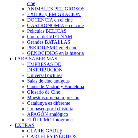
cine
ANIMALES PELIGROSOS
EXILIO y EMIGRACION
DOCENCIA en el cine
GASTRONOMIA en el cine
Películas BELICAS
Guerra del VIETNAM
Grandes BATALLAS
PERIODISMO en el cine
GENOCIDIOS en la historia
PARA SABER MAS
EMPRESAS DE
DISTRIBUCION
Universal pictures
Salas de cine antiguas
Cines de Madrid y Barcelona
Glosario de Cine
Muestras prueba impresión
Catalunya es diferente
Un paseo por la historia
APAGÓN analógico
El ÚLTIMO fotograma
EXTRAS
CLARK GABLE
CARTELES INÉDITOS