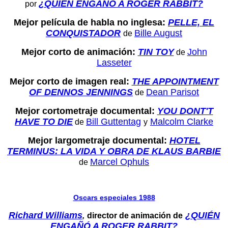
¿QUIÉN ENGAÑÓ A ROGER RABBIT?
por
Mejor película de habla no inglesa:
PELLE, EL
CONQUISTADOR
Bille August
de
Mejor corto de animación:
TIN TOY
John
de
Lasseter
Mejor corto de imagen real:
THE APPOINTMENT
OF DENNOS JENNINGS
Dean Parisot
de
Mejor cortometraje documental:
YOU DONT'T
HAVE TO DIE
Bill Guttentag
Malcolm Clarke
de
y
Mejor largometraje documental:
HOTEL
TERMINUS: LA VIDA Y OBRA DE KLAUS BARBIE
Marcel Ophuls
de
Oscars especiales 1988
Richard Williams
¿QUIÉN
,
director de animación de
ENGAÑÓ A ROGER RABBIT?