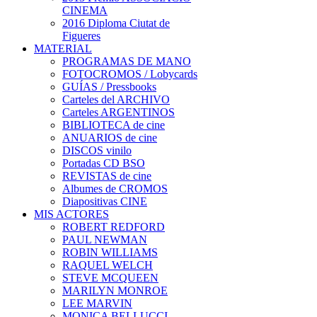
CINEMA
2016 Diploma Ciutat de
Figueres
MATERIAL
PROGRAMAS DE MANO
FOTOCROMOS / Lobycards
GUÍAS / Pressbooks
Carteles del ARCHIVO
Carteles ARGENTINOS
BIBLIOTECA de cine
ANUARIOS de cine
DISCOS vinilo
Portadas CD BSO
REVISTAS de cine
Albumes de CROMOS
Diapositivas CINE
MIS ACTORES
ROBERT REDFORD
PAUL NEWMAN
ROBIN WILLIAMS
RAQUEL WELCH
STEVE MCQUEEN
MARILYN MONROE
LEE MARVIN
MONICA BELLUCCI