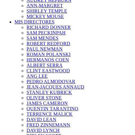
AUDREY HEPBURN
ANN-MARGRET
SHIRLEY TEMPLE
MICKEY MOUSE
MIS DIRECTORES
RICHARD DONNER
SAM PECKINPAH
SAM MENDES
ROBERT REDFORD
PAUL NEWMAN
ROMAN POLANSKI
HERMANOS COEN
ALBERT SERRA
CLINT EASTWOOD
ANG LEE
PEDRO ALMODOVAR
JEAN-JACQUES ANNAUD
STANLEY KUBRICK
OLIVER STONE
JAMES CAMERON
QUENTIN TARANTINO
TERRENCE MALICK
DAVID LEAN
FRED ZINNEMANN
DAVID LYNCH