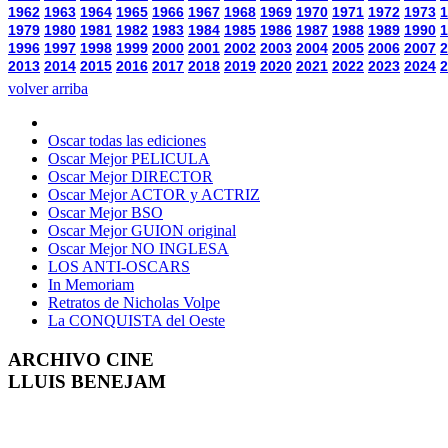
1962
1963
1964
1965
1966
1967
1968
1969
1970
1971
1972
1973
1
1979
1980
1981
1982
1983
1984
1985
1986
1987
1988
1989
1990
1
1996
1997
1998
1999
2000
2001
2002
2003
2004
2005
2006
2007
2
2013
2014
2015
2016
2017
2018
2019
2020
2021
2022
2023
2024
2
volver arriba
Oscar todas las ediciones
Oscar Mejor PELICULA
Oscar Mejor DIRECTOR
Oscar Mejor ACTOR y ACTRIZ
Oscar Mejor BSO
Oscar Mejor GUION original
Oscar Mejor NO INGLESA
LOS ANTI-OSCARS
In Memoriam
Retratos de Nicholas Volpe
La CONQUISTA del Oeste
ARCHIVO CINE
LLUIS BENEJAM