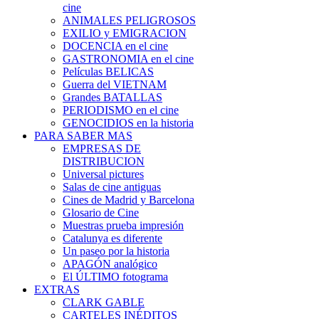
cine
ANIMALES PELIGROSOS
EXILIO y EMIGRACION
DOCENCIA en el cine
GASTRONOMIA en el cine
Películas BELICAS
Guerra del VIETNAM
Grandes BATALLAS
PERIODISMO en el cine
GENOCIDIOS en la historia
PARA SABER MAS
EMPRESAS DE
DISTRIBUCION
Universal pictures
Salas de cine antiguas
Cines de Madrid y Barcelona
Glosario de Cine
Muestras prueba impresión
Catalunya es diferente
Un paseo por la historia
APAGÓN analógico
El ÚLTIMO fotograma
EXTRAS
CLARK GABLE
CARTELES INÉDITOS