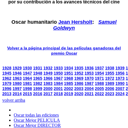
por su contribución a los avances técnicos del cine
Oscar humanitario
Jean Hersholt
:
Samuel
Goldwyn
Volver a la página principal de las películas ganadoras del
premio Oscar
1928
1929
1930
1931
1932
1933
1934
1935
1936
1937
1938
1939
1
1945
1946
1947
1948
1949
1950
1951
1952
1953
1954
1955
1956
1
1962
1963
1964
1965
1966
1967
1968
1969
1970
1971
1972
1973
1
1979
1980
1981
1982
1983
1984
1985
1986
1987
1988
1989
1990
1
1996
1997
1998
1999
2000
2001
2002
2003
2004
2005
2006
2007
2
2013
2014
2015
2016
2017
2018
2019
2020
2021
2022
2023
2024
2
volver arriba
Oscar todas las ediciones
Oscar Mejor PELICULA
Oscar Mejor DIRECTOR