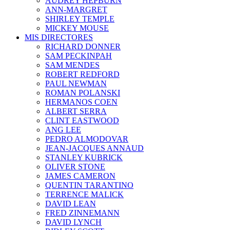
AUDREY HEPBURN
ANN-MARGRET
SHIRLEY TEMPLE
MICKEY MOUSE
MIS DIRECTORES
RICHARD DONNER
SAM PECKINPAH
SAM MENDES
ROBERT REDFORD
PAUL NEWMAN
ROMAN POLANSKI
HERMANOS COEN
ALBERT SERRA
CLINT EASTWOOD
ANG LEE
PEDRO ALMODOVAR
JEAN-JACQUES ANNAUD
STANLEY KUBRICK
OLIVER STONE
JAMES CAMERON
QUENTIN TARANTINO
TERRENCE MALICK
DAVID LEAN
FRED ZINNEMANN
DAVID LYNCH