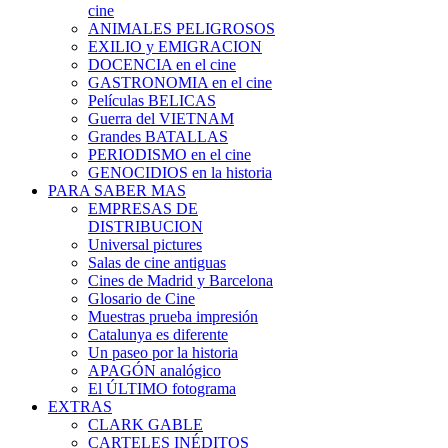
cine
ANIMALES PELIGROSOS
EXILIO y EMIGRACION
DOCENCIA en el cine
GASTRONOMIA en el cine
Películas BELICAS
Guerra del VIETNAM
Grandes BATALLAS
PERIODISMO en el cine
GENOCIDIOS en la historia
PARA SABER MAS
EMPRESAS DE
DISTRIBUCION
Universal pictures
Salas de cine antiguas
Cines de Madrid y Barcelona
Glosario de Cine
Muestras prueba impresión
Catalunya es diferente
Un paseo por la historia
APAGÓN analógico
El ÚLTIMO fotograma
EXTRAS
CLARK GABLE
CARTELES INÉDITOS