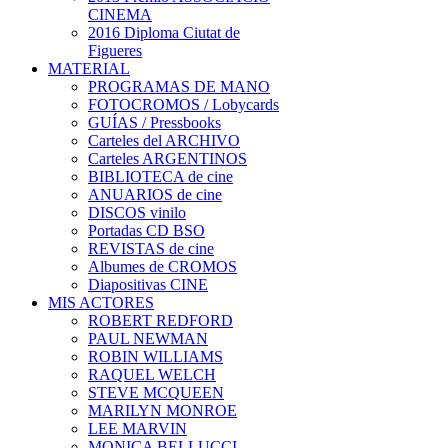
CINEMA
2016 Diploma Ciutat de
Figueres
MATERIAL
PROGRAMAS DE MANO
FOTOCROMOS / Lobycards
GUÍAS / Pressbooks
Carteles del ARCHIVO
Carteles ARGENTINOS
BIBLIOTECA de cine
ANUARIOS de cine
DISCOS vinilo
Portadas CD BSO
REVISTAS de cine
Albumes de CROMOS
Diapositivas CINE
MIS ACTORES
ROBERT REDFORD
PAUL NEWMAN
ROBIN WILLIAMS
RAQUEL WELCH
STEVE MCQUEEN
MARILYN MONROE
LEE MARVIN
MONICA BELLUCCI