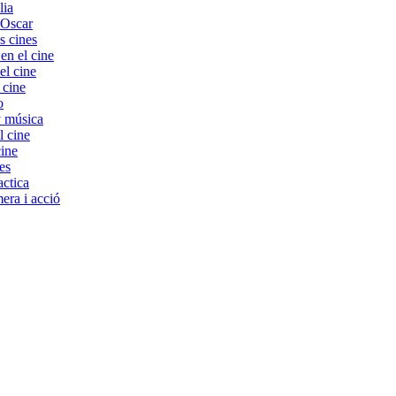
lia
 Oscar
s cines
 el cine
el cine
 cine
o
y música
l cine
cine
es
ctica
era i acció