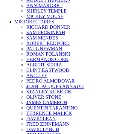
AUDREY HEPBURN
ANN-MARGRET
SHIRLEY TEMPLE
MICKEY MOUSE
MIS DIRECTORES
RICHARD DONNER
SAM PECKINPAH
SAM MENDES
ROBERT REDFORD
PAUL NEWMAN
ROMAN POLANSKI
HERMANOS COEN
ALBERT SERRA
CLINT EASTWOOD
ANG LEE
PEDRO ALMODOVAR
JEAN-JACQUES ANNAUD
STANLEY KUBRICK
OLIVER STONE
JAMES CAMERON
QUENTIN TARANTINO
TERRENCE MALICK
DAVID LEAN
FRED ZINNEMANN
DAVID LYNCH