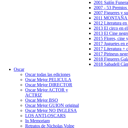
2001 Salón Funera
2007 - 53 Premios
2007 Figueres y su
2011 MONTAÑA en
2012 Literatura en 
2013 El circo en el
2013 El Cine negr
2015 Flores, cine 
2017 Juguetes en e
2017 Literatura + 
2017 Pirineus negr
2018 Figueres Gala
2018 Sabadell Càm
Oscar
Oscar todas las ediciones
Oscar Mejor PELICULA
Oscar Mejor DIRECTOR
Oscar Mejor ACTOR y
ACTRIZ
Oscar Mejor BSO
Oscar Mejor GUION original
Oscar Mejor NO INGLESA
LOS ANTI-OSCARS
In Memoriam
Retratos de Nicholas Volpe