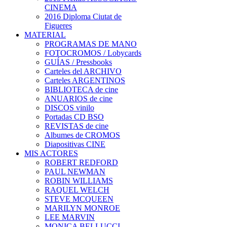
CINEMA
2016 Diploma Ciutat de
Figueres
MATERIAL
PROGRAMAS DE MANO
FOTOCROMOS / Lobycards
GUÍAS / Pressbooks
Carteles del ARCHIVO
Carteles ARGENTINOS
BIBLIOTECA de cine
ANUARIOS de cine
DISCOS vinilo
Portadas CD BSO
REVISTAS de cine
Albumes de CROMOS
Diapositivas CINE
MIS ACTORES
ROBERT REDFORD
PAUL NEWMAN
ROBIN WILLIAMS
RAQUEL WELCH
STEVE MCQUEEN
MARILYN MONROE
LEE MARVIN
MONICA BELLUCCI