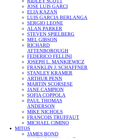
RIDLEY SCOTT
JOSE LUIS GARCI
ELIA KAZAN
LUIS GARCIA BERLANGA
SERGIO LEONE
ALAN PARKER
STEVEN SPIELBERG
MEL GIBSON
RICHARD
ATTENBOROUGH
FEDERICO FELLINI
JOSEPH L. MANKIEWICZ
FRANKLIN J. SCHAFFNER
STANLEY KRAMER
ARTHUR PENN
MARTIN SCORSESE
JANE CAMPION
SOFIA COPPOLA
PAUL THOMAS
ANDERSON
MIKE NICHOLS
FRANÇOIS TRUFFAUT
MICHAEL CIMINO
MITOS
JAMES BOND