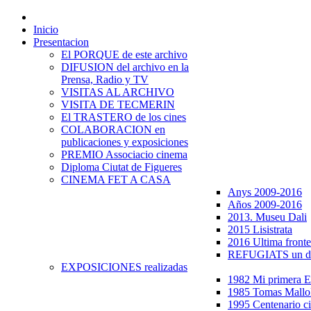
Inicio
Presentacion
El PORQUE de este archivo
DIFUSION del archivo en la
Prensa, Radio y TV
VISITAS AL ARCHIVO
VISITA DE TECMERIN
El TRASTERO de los cines
COLABORACION en
publicaciones y exposiciones
PREMIO Associacio cinema
Diploma Ciutat de Figueres
CINEMA FET A CASA
Anys 2009-2016
Años 2009-2016
2013. Museu Dali
2015 Lisistrata
2016 Ultima fronte
REFUGIATS un dr
EXPOSICIONES realizadas
1982 Mi primera
1985 Tomas Mallo
1995 Centenario c