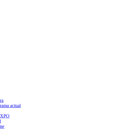
ra
ama actual
 EXPO
l
ine