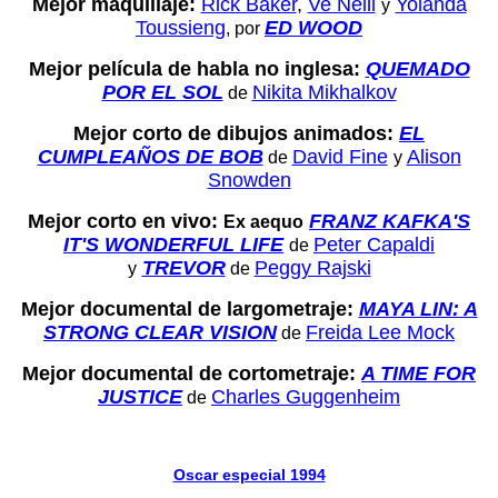
Mejor maquillaje:
Rick Baker
,
Ve Neill
Yolanda
y
Toussieng
ED WOOD
, por
Mejor película de habla no inglesa:
QUEMADO
POR EL SOL
Nikita Mikhalkov
de
Mejor corto de dibujos animados:
EL
CUMPLEAÑOS DE BOB
David Fine
Alison
de
y
Snowden
Mejor corto en vivo:
FRANZ KAFKA'S
Ex aequo
IT'S WONDERFUL LIFE
Peter Capaldi
de
TREVOR
Peggy Rajski
y
de
Mejor documental de largometraje:
MAYA LIN: A
STRONG CLEAR VISION
Freida Lee Mock
de
Mejor documental de cortometraje:
A TIME FOR
JUSTICE
Charles Guggenheim
de
Oscar especial 1994