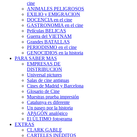
cine
ANIMALES PELIGROSOS
EXILIO y EMIGRACION
DOCENCIA en el cine
GASTRONOMIA en el cine
Películas BELICAS
Guerra del VIETNAM
Grandes BATALLAS
PERIODISMO en el cine
GENOCIDIOS en la historia
PARA SABER MAS
EMPRESAS DE
DISTRIBUCION
Universal pictures
Salas de cine antiguas
Cines de Madrid y Barcelona
Glosario de Cine
Muestras prueba impresión
Catalunya es diferente
Un paseo por la historia
APAGÓN analógico
El ÚLTIMO fotograma
EXTRAS
CLARK GABLE
CARTELES INÉDITOS