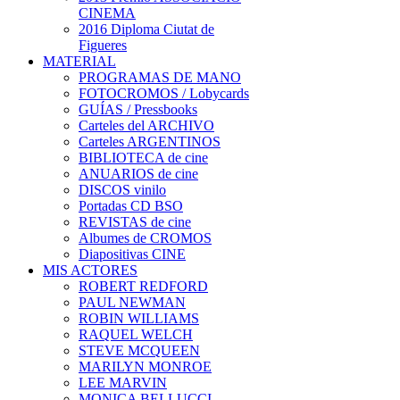
CINEMA
2016 Diploma Ciutat de
Figueres
MATERIAL
PROGRAMAS DE MANO
FOTOCROMOS / Lobycards
GUÍAS / Pressbooks
Carteles del ARCHIVO
Carteles ARGENTINOS
BIBLIOTECA de cine
ANUARIOS de cine
DISCOS vinilo
Portadas CD BSO
REVISTAS de cine
Albumes de CROMOS
Diapositivas CINE
MIS ACTORES
ROBERT REDFORD
PAUL NEWMAN
ROBIN WILLIAMS
RAQUEL WELCH
STEVE MCQUEEN
MARILYN MONROE
LEE MARVIN
MONICA BELLUCCI