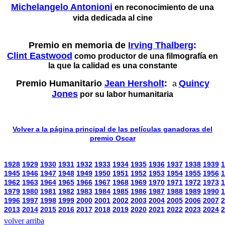
Michelangelo Antonioni
en reconocimiento de una
vida dedicada al cine
Premio en memoria de
Irving Thalberg
:
Clint Eastwood
como productor de una filmografía en
la que la calidad es una constante
Premio Humanitario
Jean Hersholt
:
Quincy
a
Jones
por su labor humanitaria
Volver a la página principal de las películas ganadoras del
premio Oscar
1928
1929
1930
1931
1932
1933
1934
1935
1936
1937
1938
1939
1
1945
1946
1947
1948
1949
1950
1951
1952
1953
1954
1955
1956
1
1962
1963
1964
1965
1966
1967
1968
1969
1970
1971
1972
1973
1
1979
1980
1981
1982
1983
1984
1985
1986
1987
1988
1989
1990
1
1996
1997
1998
1999
2000
2001
2002
2003
2004
2005
2006
2007
2
2013
2014
2015
2016
2017
2018
2019
2020
2021
2022
2023
2024
2
volver arriba