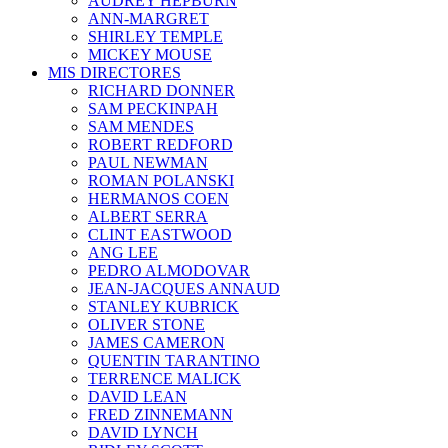
AUDREY HEPBURN
ANN-MARGRET
SHIRLEY TEMPLE
MICKEY MOUSE
MIS DIRECTORES
RICHARD DONNER
SAM PECKINPAH
SAM MENDES
ROBERT REDFORD
PAUL NEWMAN
ROMAN POLANSKI
HERMANOS COEN
ALBERT SERRA
CLINT EASTWOOD
ANG LEE
PEDRO ALMODOVAR
JEAN-JACQUES ANNAUD
STANLEY KUBRICK
OLIVER STONE
JAMES CAMERON
QUENTIN TARANTINO
TERRENCE MALICK
DAVID LEAN
FRED ZINNEMANN
DAVID LYNCH