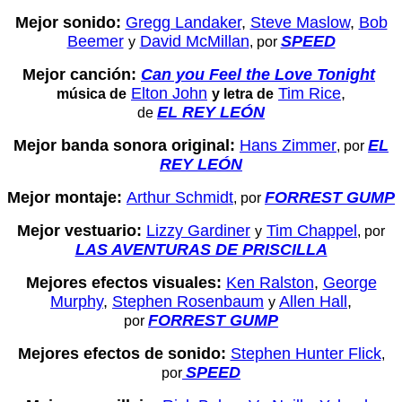
Mejor sonido:
Gregg Landaker
,
Steve Maslow
,
Bob
Beemer
David McMillan
SPEED
y
, por
Mejor canción:
Can you Feel the Love Tonight
Elton John
Tim Rice
,
música de
y letra de
EL REY LEÓN
de
Mejor banda sonora original:
Hans Zimmer
EL
, por
REY LEÓN
Mejor montaje:
Arthur Schmidt
FORREST GUMP
, por
Mejor vestuario:
Lizzy Gardiner
Tim Chappel
y
, por
LAS AVENTURAS DE PRISCILLA
Mejores efectos visuales:
Ken Ralston
,
George
Murphy
,
Stephen Rosenbaum
Allen Hall
,
y
FORREST GUMP
por
Mejores efectos de sonido:
Stephen Hunter Flick
,
SPEED
por