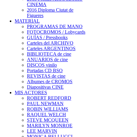
CINEMA
2016 Diploma Ciutat de
Figueres
MATERIAL
PROGRAMAS DE MANO
FOTOCROMOS / Lobycards
GUÍAS / Pressbooks
Carteles del ARCHIVO
Carteles ARGENTINOS
BIBLIOTECA de cine
ANUARIOS de cine
DISCOS vinilo
Portadas CD BSO
REVISTAS de cine
Albumes de CROMOS
Diapositivas CINE
MIS ACTORES
ROBERT REDFORD
PAUL NEWMAN
ROBIN WILLIAMS
RAQUEL WELCH
STEVE MCQUEEN
MARILYN MONROE
LEE MARVIN
MONICA BELLUCCI