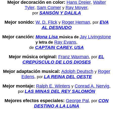
Mejor decoración en color:
Hans Dreier
,
Walter
Tyler
,
Sam Comer
Ray Moyer
,
y
SANSÓN Y DALILA
por
Mejor sonido:
W. D. Flick
Roger Heman
,
EVA
y
por
AL DESNUDO
Mejor canción:
Mona Lisa
Jay Livingstone
música de
Ray Evans
,
y letra de
CAPTAIN CAREY, USA
de
Mejor música original:
Franz Waxman
,
EL
por
CREPÚSCULO DE LOS DIOSES
Mejor adaptación musical:
Adolph Deutsch
Roger
y
Edens
,
LA REINA DEL OESTE
por
Mejor montaje:
Ralph E. Winters
Conrad A. Nervig
,
y
LAS MINAS DEL REY SALOMÓN
por
Mejores efectos especiales:
George Pal
,
CON
por
DESTINO A LA LUNA