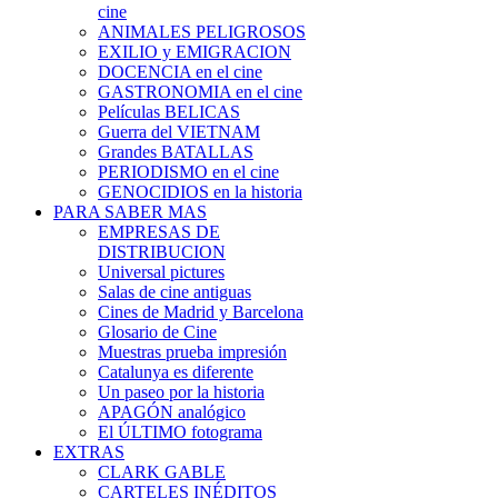
cine
ANIMALES PELIGROSOS
EXILIO y EMIGRACION
DOCENCIA en el cine
GASTRONOMIA en el cine
Películas BELICAS
Guerra del VIETNAM
Grandes BATALLAS
PERIODISMO en el cine
GENOCIDIOS en la historia
PARA SABER MAS
EMPRESAS DE
DISTRIBUCION
Universal pictures
Salas de cine antiguas
Cines de Madrid y Barcelona
Glosario de Cine
Muestras prueba impresión
Catalunya es diferente
Un paseo por la historia
APAGÓN analógico
El ÚLTIMO fotograma
EXTRAS
CLARK GABLE
CARTELES INÉDITOS