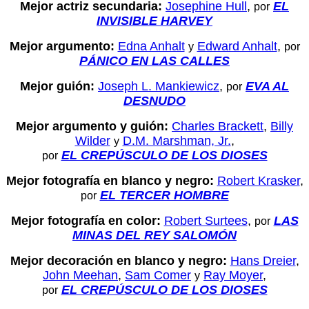
Mejor actriz secundaria:
Josephine Hull
,
EL
por
INVISIBLE HARVEY
Mejor argumento:
Edna Anhalt
Edward Anhalt
,
y
por
PÁNICO EN LAS CALLES
Mejor guión:
Joseph L. Mankiewicz
,
EVA AL
por
DESNUDO
Mejor argumento y guión:
Charles Brackett
,
Billy
Wilder
D.M. Marshman, Jr.
,
y
EL CREPÚSCULO DE LOS DIOSES
por
Mejor fotografía en blanco y negro:
Robert Krasker
,
EL TERCER HOMBRE
por
Mejor fotografía en color:
Robert Surtees
,
LAS
por
MINAS DEL REY SALOMÓN
Mejor decoración en blanco y negro:
Hans Dreier
,
John Meehan
,
Sam Comer
Ray Moyer
,
y
EL CREPÚSCULO DE LOS DIOSES
por