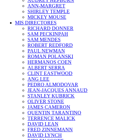
AUDREY HEPBURN
ANN-MARGRET
SHIRLEY TEMPLE
MICKEY MOUSE
MIS DIRECTORES
RICHARD DONNER
SAM PECKINPAH
SAM MENDES
ROBERT REDFORD
PAUL NEWMAN
ROMAN POLANSKI
HERMANOS COEN
ALBERT SERRA
CLINT EASTWOOD
ANG LEE
PEDRO ALMODOVAR
JEAN-JACQUES ANNAUD
STANLEY KUBRICK
OLIVER STONE
JAMES CAMERON
QUENTIN TARANTINO
TERRENCE MALICK
DAVID LEAN
FRED ZINNEMANN
DAVID LYNCH