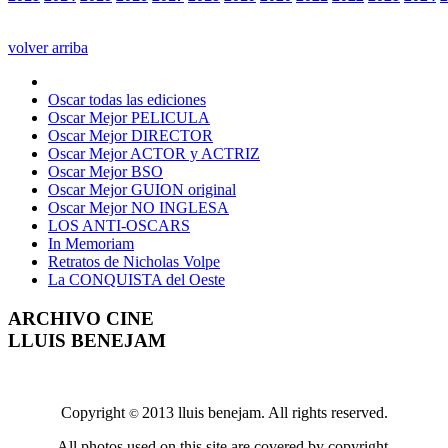
volver arriba
Oscar todas las ediciones
Oscar Mejor PELICULA
Oscar Mejor DIRECTOR
Oscar Mejor ACTOR y ACTRIZ
Oscar Mejor BSO
Oscar Mejor GUION original
Oscar Mejor NO INGLESA
LOS ANTI-OSCARS
In Memoriam
Retratos de Nicholas Volpe
La CONQUISTA del Oeste
ARCHIVO CINE
LLUIS BENEJAM
Copyright
2013 lluis benejam. All rights reserved.
©
All photos used on this site are covered by copyright.