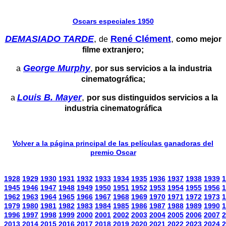
Oscars especiales 1950
DEMASIADO TARDE
,
René Clément
,
de
como mejor
filme extranjero;
George Murphy
,
a
por sus servicios a la industria
cinematográfica;
Louis B. Mayer
,
a
por sus distinguidos servicios a la
industria cinematográfica
Volver a la página principal de las películas ganadoras del
premio Oscar
1928
1929
1930
1931
1932
1933
1934
1935
1936
1937
1938
1939
1
1945
1946
1947
1948
1949
1950
1951
1952
1953
1954
1955
1956
1
1962
1963
1964
1965
1966
1967
1968
1969
1970
1971
1972
1973
1
1979
1980
1981
1982
1983
1984
1985
1986
1987
1988
1989
1990
1
1996
1997
1998
1999
2000
2001
2002
2003
2004
2005
2006
2007
2
2013
2014
2015
2016
2017
2018
2019
2020
2021
2022
2023
2024
2