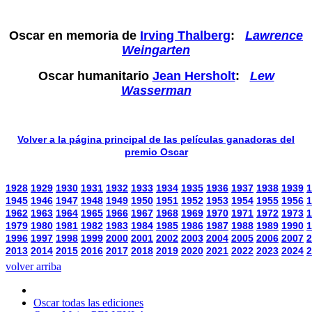
Oscar en memoria de
Irving Thalberg
:
Lawrence
Weingarten
Oscar humanitario
Jean Hersholt
:
Lew
Wasserman
Volver a la página principal de las películas ganadoras del
premio Oscar
1928
1929
1930
1931
1932
1933
1934
1935
1936
1937
1938
1939
1
1945
1946
1947
1948
1949
1950
1951
1952
1953
1954
1955
1956
1
1962
1963
1964
1965
1966
1967
1968
1969
1970
1971
1972
1973
1
1979
1980
1981
1982
1983
1984
1985
1986
1987
1988
1989
1990
1
1996
1997
1998
1999
2000
2001
2002
2003
2004
2005
2006
2007
2
2013
2014
2015
2016
2017
2018
2019
2020
2021
2022
2023
2024
2
volver arriba
Oscar todas las ediciones