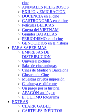
cine
ANIMALES PELIGROSOS
EXILIO y EMIGRACION
DOCENCIA en el cine
GASTRONOMIA en el cine
Películas BELICAS
Guerra del VIETNAM
Grandes BATALLAS
PERIODISMO en el cine
GENOCIDIOS en la historia
PARA SABER MAS
EMPRESAS DE
DISTRIBUCION
Universal pictures
Salas de cine antiguas
Cines de Madrid y Barcelona
Glosario de Cine
Muestras prueba impresión
Catalunya es diferente
Un paseo por la historia
APAGÓN analógico
El ÚLTIMO fotograma
EXTRAS
CLARK GABLE
CARTELES INÉDITOS