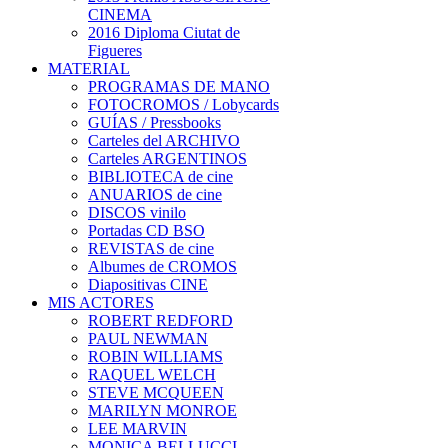
CINEMA
2016 Diploma Ciutat de
Figueres
MATERIAL
PROGRAMAS DE MANO
FOTOCROMOS / Lobycards
GUÍAS / Pressbooks
Carteles del ARCHIVO
Carteles ARGENTINOS
BIBLIOTECA de cine
ANUARIOS de cine
DISCOS vinilo
Portadas CD BSO
REVISTAS de cine
Albumes de CROMOS
Diapositivas CINE
MIS ACTORES
ROBERT REDFORD
PAUL NEWMAN
ROBIN WILLIAMS
RAQUEL WELCH
STEVE MCQUEEN
MARILYN MONROE
LEE MARVIN
MONICA BELLUCCI