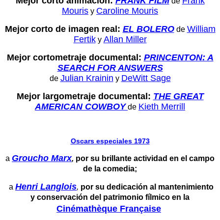
Mejor corto animación:
FRANK FILM
Frank
de
Mouris
Caroline Mouris
y
Mejor corto de imagen real:
EL BOLERO
William
de
Fertik
Allan Miller
y
Mejor cortometraje documental:
PRINCENTON: A
SEARCH FOR ANSWERS
Julian Krainin
DeWitt Sage
de
y
Mejor largometraje documental:
THE GREAT
AMERICAN COWBOY
Kieth Merrill
de
Oscars especiales 1973
Groucho Marx
a
,
por su brillante actividad en el campo
de la comedia;
Henri Langlois
a
,
por su dedicación al mantenimiento
y conservación del patrimonio fílmico en la
Cinémathèque Française