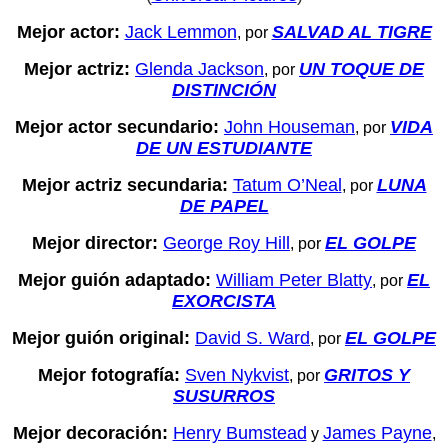
Mejor actor:
Jack Lemmon
SALVAD AL TIGRE
, por
Mejor actriz:
Glenda Jackson
UN TOQUE DE
, por
DISTINCIÓN
Mejor actor secundario:
John Houseman
VIDA
, por
DE UN ESTUDIANTE
Mejor actriz secundaria:
Tatum O’Neal
LUNA
, por
DE PAPEL
Mejor director:
George Roy Hill
EL GOLPE
, por
Mejor guión adaptado:
William Peter Blatty
EL
, por
EXORCISTA
Mejor guión original:
David S. Ward
EL GOLPE
, por
Mejor fotografía:
Sven Nykvist
GRITOS Y
, por
SUSURROS
Mejor decoración:
Henry Bumstead
James Payne
y
,