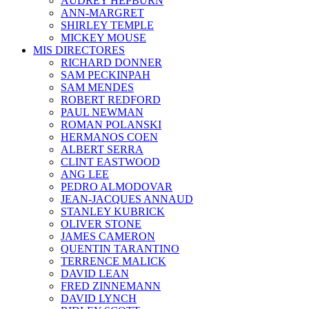
AUDREY HEPBURN
ANN-MARGRET
SHIRLEY TEMPLE
MICKEY MOUSE
MIS DIRECTORES
RICHARD DONNER
SAM PECKINPAH
SAM MENDES
ROBERT REDFORD
PAUL NEWMAN
ROMAN POLANSKI
HERMANOS COEN
ALBERT SERRA
CLINT EASTWOOD
ANG LEE
PEDRO ALMODOVAR
JEAN-JACQUES ANNAUD
STANLEY KUBRICK
OLIVER STONE
JAMES CAMERON
QUENTIN TARANTINO
TERRENCE MALICK
DAVID LEAN
FRED ZINNEMANN
DAVID LYNCH