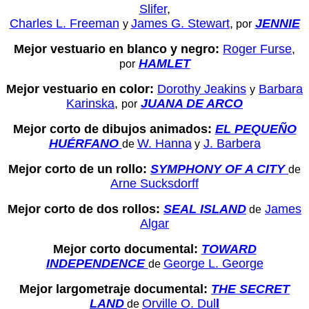
Slifer
,
Charles L. Freeman
James G. Stewart
,
JENNIE
y
por
Mejor vestuario en blanco y negro:
Roger Furse
,
HAMLET
por
Mejor vestuario en color:
Dorothy Jeakins
Barbara
y
Karinska
,
JUANA DE ARCO
por
Mejor corto de dibujos animados:
EL PEQUEÑO
HUÉRFANO
W. Hanna
J. Barbera
de
y
Mejor corto de un rollo:
SYMPHONY OF A CITY
de
Arne Sucksdorff
Mejor corto de dos rollos:
SEAL ISLAND
James
de
Algar
Mejor corto documental:
TOWARD
INDEPENDENCE
George L. George
de
Mejor largometraje documental:
THE SECRET
LAND
Orville O. Dul
l
de