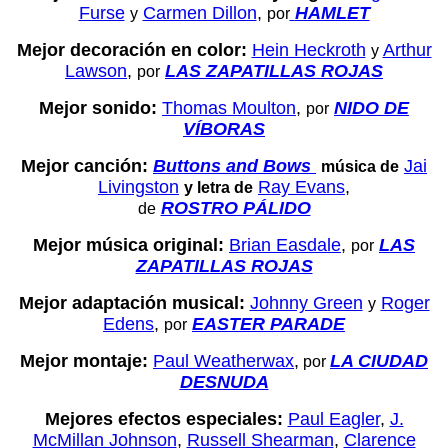
Furse
Carmen Dillon
,
HAMLET
y
por
Mejor decoración en color:
Hein Heckroth
Arthur
y
Lawson
,
LAS ZAPATILLAS ROJAS
por
Mejor sonido:
Thomas Moulton
,
NIDO DE
por
VÍBORAS
Mejor canción:
Buttons and Bows
Jai
música de
Livingston
Ray Evans
,
y letra de
ROSTRO PÁLIDO
de
Mejor música original:
Brian Easdale
,
LAS
por
ZAPATILLAS ROJAS
Mejor adaptación musical:
Johnny Green
Roger
y
Edens
,
EASTER PARADE
por
Mejor montaje:
Paul Weatherwax
,
LA CIUDAD
por
DESNUDA
Mejores efectos especiales:
Paul Eagler
,
J.
McMillan Johnson
,
Russell Shearman
,
Clarence