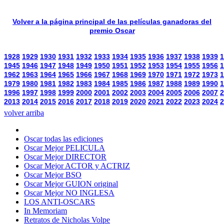
Volver a la página principal de las películas ganadoras del
premio Oscar
1928
1929
1930
1931
1932
1933
1934
1935
1936
1937
1938
1939
1
1945
1946
1947
1948
1949
1950
1951
1952
1953
1954
1955
1956
1
1962
1963
1964
1965
1966
1967
1968
1969
1970
1971
1972
1973
1
1979
1980
1981
1982
1983
1984
1985
1986
1987
1988
1989
1990
1
1996
1997
1998
1999
2000
2001
2002
2003
2004
2005
2006
2007
2
2013
2014
2015
2016
2017
2018
2019
2020
2021
2022
2023
2024
2
volver arriba
Oscar todas las ediciones
Oscar Mejor PELICULA
Oscar Mejor DIRECTOR
Oscar Mejor ACTOR y ACTRIZ
Oscar Mejor BSO
Oscar Mejor GUION original
Oscar Mejor NO INGLESA
LOS ANTI-OSCARS
In Memoriam
Retratos de Nicholas Volpe