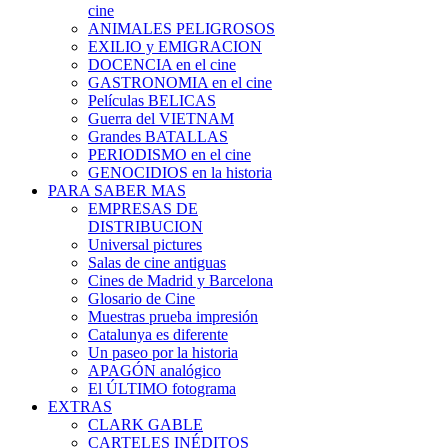
cine
ANIMALES PELIGROSOS
EXILIO y EMIGRACION
DOCENCIA en el cine
GASTRONOMIA en el cine
Películas BELICAS
Guerra del VIETNAM
Grandes BATALLAS
PERIODISMO en el cine
GENOCIDIOS en la historia
PARA SABER MAS
EMPRESAS DE
DISTRIBUCION
Universal pictures
Salas de cine antiguas
Cines de Madrid y Barcelona
Glosario de Cine
Muestras prueba impresión
Catalunya es diferente
Un paseo por la historia
APAGÓN analógico
El ÚLTIMO fotograma
EXTRAS
CLARK GABLE
CARTELES INÉDITOS