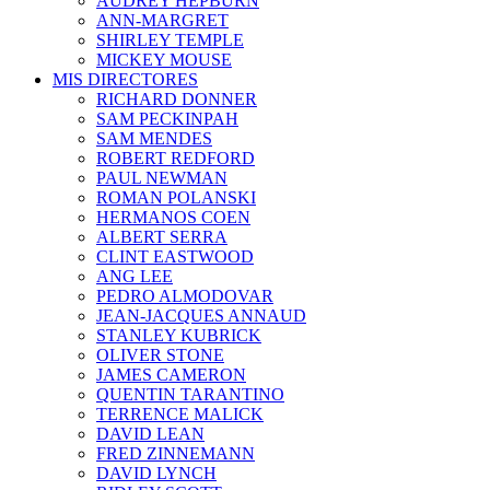
AUDREY HEPBURN
ANN-MARGRET
SHIRLEY TEMPLE
MICKEY MOUSE
MIS DIRECTORES
RICHARD DONNER
SAM PECKINPAH
SAM MENDES
ROBERT REDFORD
PAUL NEWMAN
ROMAN POLANSKI
HERMANOS COEN
ALBERT SERRA
CLINT EASTWOOD
ANG LEE
PEDRO ALMODOVAR
JEAN-JACQUES ANNAUD
STANLEY KUBRICK
OLIVER STONE
JAMES CAMERON
QUENTIN TARANTINO
TERRENCE MALICK
DAVID LEAN
FRED ZINNEMANN
DAVID LYNCH