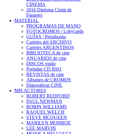
CINEMA
2016 Diploma Ciutat de
Figueres
MATERIAL
PROGRAMAS DE MANO
FOTOCROMOS / Lobycards
GUÍAS / Pressbooks
Carteles del ARCHIVO
Carteles ARGENTINOS
BIBLIOTECA de cine
ANUARIOS de cine
DISCOS vinilo
Portadas CD BSO
REVISTAS de cine
Albumes de CROMOS
Diapositivas CINE
MIS ACTORES
ROBERT REDFORD
PAUL NEWMAN
ROBIN WILLIAMS
RAQUEL WELCH
STEVE MCQUEEN
MARILYN MONROE
LEE MARVIN
MONICA BELLUCCI