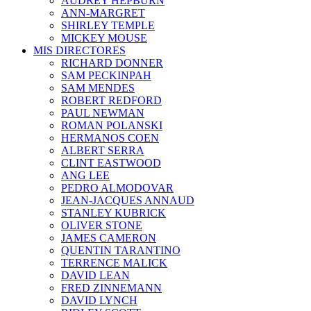
AUDREY HEPBURN
ANN-MARGRET
SHIRLEY TEMPLE
MICKEY MOUSE
MIS DIRECTORES
RICHARD DONNER
SAM PECKINPAH
SAM MENDES
ROBERT REDFORD
PAUL NEWMAN
ROMAN POLANSKI
HERMANOS COEN
ALBERT SERRA
CLINT EASTWOOD
ANG LEE
PEDRO ALMODOVAR
JEAN-JACQUES ANNAUD
STANLEY KUBRICK
OLIVER STONE
JAMES CAMERON
QUENTIN TARANTINO
TERRENCE MALICK
DAVID LEAN
FRED ZINNEMANN
DAVID LYNCH