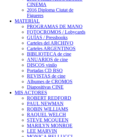
CINEMA
2016 Diploma Ciutat de
Figueres
MATERIAL
PROGRAMAS DE MANO
FOTOCROMOS / Lobycards
GUÍAS / Pressbooks
Carteles del ARCHIVO
Carteles ARGENTINOS
BIBLIOTECA de cine
ANUARIOS de cine
DISCOS vinilo
Portadas CD BSO
REVISTAS de cine
Albumes de CROMOS
Diapositivas CINE
MIS ACTORES
ROBERT REDFORD
PAUL NEWMAN
ROBIN WILLIAMS
RAQUEL WELCH
STEVE MCQUEEN
MARILYN MONROE
LEE MARVIN
MONICA BELLUCCI