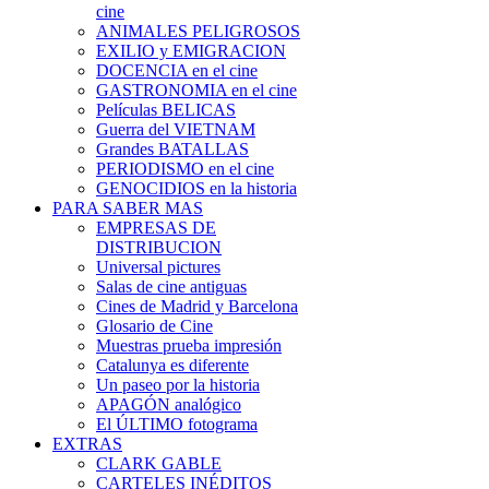
cine
ANIMALES PELIGROSOS
EXILIO y EMIGRACION
DOCENCIA en el cine
GASTRONOMIA en el cine
Películas BELICAS
Guerra del VIETNAM
Grandes BATALLAS
PERIODISMO en el cine
GENOCIDIOS en la historia
PARA SABER MAS
EMPRESAS DE
DISTRIBUCION
Universal pictures
Salas de cine antiguas
Cines de Madrid y Barcelona
Glosario de Cine
Muestras prueba impresión
Catalunya es diferente
Un paseo por la historia
APAGÓN analógico
El ÚLTIMO fotograma
EXTRAS
CLARK GABLE
CARTELES INÉDITOS