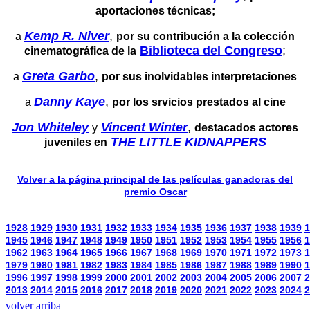
aportaciones técnicas;
Kemp R. Niver
,
a
por su contribución a la colección
Biblioteca del Congreso
;
cinematográfica de la
Greta Garbo
,
a
por sus inolvidables interpretaciones
Danny Kaye
,
a
por los srvicios prestados al cine
Jon Whiteley
Vincent Winter
,
y
destacados actores
THE LITTLE KIDNAPPERS
juveniles en
Volver a la página principal de las películas ganadoras del
premio Oscar
1928
1929
1930
1931
1932
1933
1934
1935
1936
1937
1938
1939
1
1945
1946
1947
1948
1949
1950
1951
1952
1953
1954
1955
1956
1
1962
1963
1964
1965
1966
1967
1968
1969
1970
1971
1972
1973
1
1979
1980
1981
1982
1983
1984
1985
1986
1987
1988
1989
1990
1
1996
1997
1998
1999
2000
2001
2002
2003
2004
2005
2006
2007
2
2013
2014
2015
2016
2017
2018
2019
2020
2021
2022
2023
2024
2
volver arriba