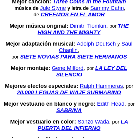
Mejor canción:
Three Coins in the Fountain
Jule Styne
Sammy Cahn
,
música de
y letra de
CREEMOS EN EL AMOR
de
Mejor música original:
Dimitri Tiomkin
,
THE
por
HIGH AND THE MIGHTY
Mejor adaptación musical:
Adolph Deutsch
Saul
y
Chaplin
,
SIETE NOVIAS PARA SIETE HERMANOS
por
Mejor montaje:
Gene Milford
,
LA LEY DEL
por
SILENCIO
Mejores efectos especiales:
Ralph Hammeras
,
por
20.000 LEGUAS DE VIAJE SUBMARINO
Mejor vestuario en blanco y negro:
Edith Head
,
por
SABRINA
Mejor vestuario en color:
Sanzo Wada
,
LA
por
PUERTA DEL INFIERNO