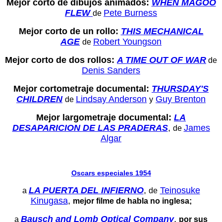
Mejor corto de dibujos animados:
WHEN MAGOO
FLEW
Pete Burness
de
Mejor corto de un rollo:
THIS MECHANICAL
AGE
Robert Youngson
de
Mejor corto de dos rollos:
A TIME OUT OF WAR
de
Denis Sanders
Mejor cortometraje documental:
THURSDAY'S
CHILDREN
Lindsay Anderson
Guy Brenton
de
y
Mejor largometraje documental:
LA
DESAPARICION DE LAS PRADERAS
,
James
de
Algar
Oscars especiales 1954
LA PUERTA DEL INFIERNO
,
Teinosuke
a
de
Kinugasa
,
mejor filme de habla no inglesa;
Bausch and Lomb Optical Company
,
a
por sus