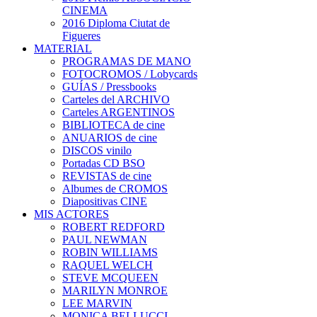
CINEMA
2016 Diploma Ciutat de
Figueres
MATERIAL
PROGRAMAS DE MANO
FOTOCROMOS / Lobycards
GUÍAS / Pressbooks
Carteles del ARCHIVO
Carteles ARGENTINOS
BIBLIOTECA de cine
ANUARIOS de cine
DISCOS vinilo
Portadas CD BSO
REVISTAS de cine
Albumes de CROMOS
Diapositivas CINE
MIS ACTORES
ROBERT REDFORD
PAUL NEWMAN
ROBIN WILLIAMS
RAQUEL WELCH
STEVE MCQUEEN
MARILYN MONROE
LEE MARVIN
MONICA BELLUCCI