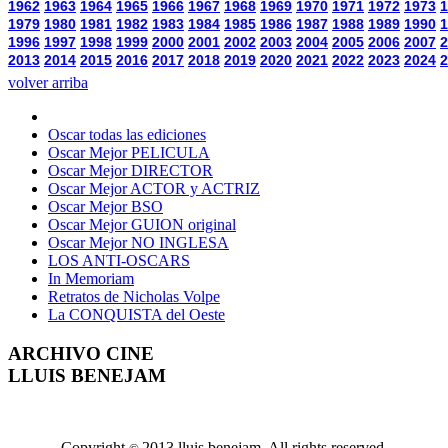
1962
1963
1964
1965
1966
1967
1968
1969
1970
1971
1972
1973
1
1979
1980
1981
1982
1983
1984
1985
1986
1987
1988
1989
1990
1
1996
1997
1998
1999
2000
2001
2002
2003
2004
2005
2006
2007
2
2013
2014
2015
2016
2017
2018
2019
2020
2021
2022
2023
2024
2
volver arriba
Oscar todas las ediciones
Oscar Mejor PELICULA
Oscar Mejor DIRECTOR
Oscar Mejor ACTOR y ACTRIZ
Oscar Mejor BSO
Oscar Mejor GUION original
Oscar Mejor NO INGLESA
LOS ANTI-OSCARS
In Memoriam
Retratos de Nicholas Volpe
La CONQUISTA del Oeste
ARCHIVO CINE
LLUIS BENEJAM
Copyright
2013 lluis benejam. All rights reserved.