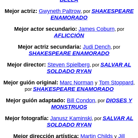
Mejor actriz:
Gwyneth Paltrow
SHAKESPEARE
, por
ENAMORADO
Mejor actor secundario:
James Coburn
, por
AFLICCIÓN
Mejor actriz secundaria:
Judi Dench
, por
SHAKESPEARE ENAMORADO
Mejor director:
Steven Spielberg
SALVAR AL
, por
SOLDADO RYAN
Mejor guión original:
Marc Norman
Tom Stoppard
y
,
SHAKESPEARE ENAMORADO
por
Mejor guión adaptado:
Bill Condon
DIOSES Y
, por
MONSTRUOS
Mejor fotografía:
Janusz Kaminski
SALVAR AL
, por
SOLDADO RYAN
Mejor dirección artística:
Martin Childs
Jill
y