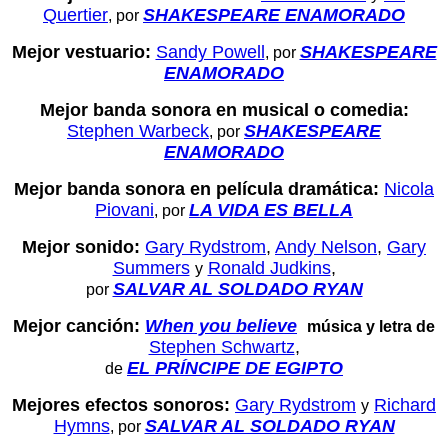
Quertier
SHAKESPEARE ENAMORADO
, por
Mejor vestuario:
Sandy Powell
SHAKESPEARE
, por
ENAMORADO
Mejor banda sonora en musical o comedia:
Stephen Warbeck
SHAKESPEARE
, por
ENAMORADO
Mejor banda sonora en película dramática:
Nicola
Piovani
LA VIDA ES BELLA
, por
Mejor sonido:
Gary Rydstrom
,
Andy Nelson
,
Gary
Summers
Ronald Judkins
,
y
SALVAR AL SOLDADO RYAN
por
Mejor canción:
When you believe
música y letra de
Stephen Schwartz
,
EL PRÍNCIPE DE EGIPTO
de
Mejores efectos sonoros:
Gary Rydstrom
Richard
y
Hymns
SALVAR AL SOLDADO RYAN
, por