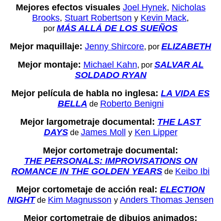
Mejores efectos visuales
Joel Hynek
,
Nicholas
Brooks
,
Stuart Robertson
Kevin Mack
,
y
MÁS ALLÁ DE LOS SUEÑOS
por
Mejor maquillaje:
Jenny Shircore
ELIZABETH
, por
Mejor montaje:
Michael Kahn
SALVAR AL
, por
SOLDADO RYAN
Mejor película de habla no inglesa:
LA VIDA ES
BELLA
Roberto Benigni
de
Mejor largometraje documental:
THE LAST
DAYS
James Moll
Ken Lipper
de
y
Mejor cortometraje documental:
THE PERSONALS: IMPROVISATIONS ON
ROMANCE IN THE GOLDEN YEARS
Keibo Ibi
de
Mejor cortometaje de acción real:
ELECTION
NIGHT
Kim Magnusson
Anders Thomas Jensen
de
y
Mejor cortometraje de dibujos animados: