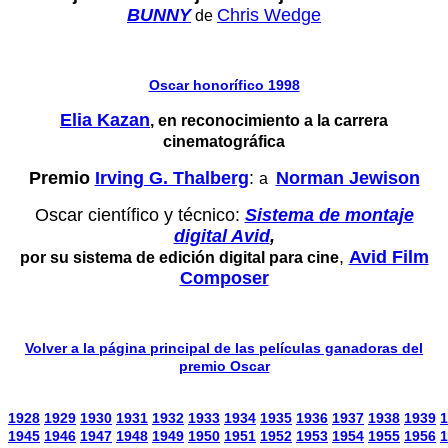
BUNNY
Chris Wedge
de
Oscar honorífico 1998
Elia Kazan
,
en reconocimiento a la carrera
cinematográfica
Premio
Irving G. Thalberg
:
Norman Jewison
a
Oscar científico y técnico:
Sistema de montaje
digital Avid
,
,
Avid Film
por su sistema de edición digital para cine
Composer
Volver a la página principal de las películas ganadoras del
premio Oscar
1928
1929
1930
1931
1932
1933
1934
1935
1936
1937
1938
1939
1
1945
1946
1947
1948
1949
1950
1951
1952
1953
1954
1955
1956
1