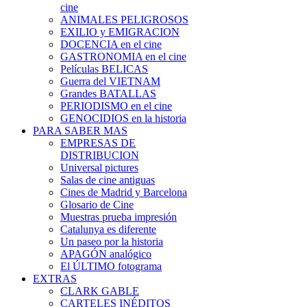
cine
ANIMALES PELIGROSOS
EXILIO y EMIGRACION
DOCENCIA en el cine
GASTRONOMIA en el cine
Películas BELICAS
Guerra del VIETNAM
Grandes BATALLAS
PERIODISMO en el cine
GENOCIDIOS en la historia
PARA SABER MAS
EMPRESAS DE
DISTRIBUCION
Universal pictures
Salas de cine antiguas
Cines de Madrid y Barcelona
Glosario de Cine
Muestras prueba impresión
Catalunya es diferente
Un paseo por la historia
APAGÓN analógico
El ÚLTIMO fotograma
EXTRAS
CLARK GABLE
CARTELES INÉDITOS