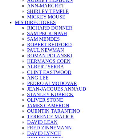
AUDREY HEPBURN
ANN-MARGRET
SHIRLEY TEMPLE
MICKEY MOUSE
MIS DIRECTORES
RICHARD DONNER
SAM PECKINPAH
SAM MENDES
ROBERT REDFORD
PAUL NEWMAN
ROMAN POLANSKI
HERMANOS COEN
ALBERT SERRA
CLINT EASTWOOD
ANG LEE
PEDRO ALMODOVAR
JEAN-JACQUES ANNAUD
STANLEY KUBRICK
OLIVER STONE
JAMES CAMERON
QUENTIN TARANTINO
TERRENCE MALICK
DAVID LEAN
FRED ZINNEMANN
DAVID LYNCH