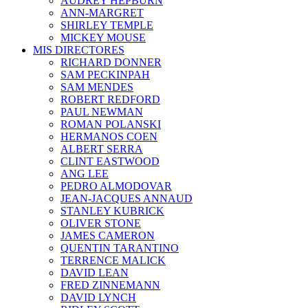
AUDREY HEPBURN
ANN-MARGRET
SHIRLEY TEMPLE
MICKEY MOUSE
MIS DIRECTORES
RICHARD DONNER
SAM PECKINPAH
SAM MENDES
ROBERT REDFORD
PAUL NEWMAN
ROMAN POLANSKI
HERMANOS COEN
ALBERT SERRA
CLINT EASTWOOD
ANG LEE
PEDRO ALMODOVAR
JEAN-JACQUES ANNAUD
STANLEY KUBRICK
OLIVER STONE
JAMES CAMERON
QUENTIN TARANTINO
TERRENCE MALICK
DAVID LEAN
FRED ZINNEMANN
DAVID LYNCH