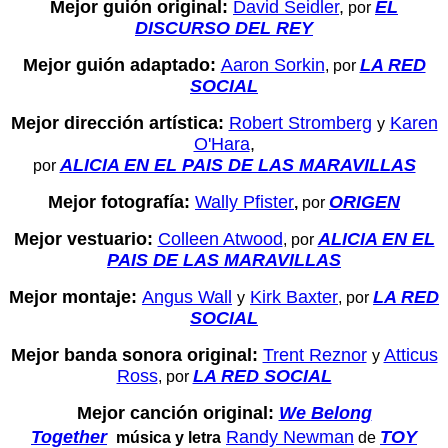
Mejor guión original:
David Seidler
,
EL
por
DISCURSO DEL REY
Mejor guión adaptado:
Aaron Sorkin
LA RED
, por
SOCIAL
Mejor dirección artística:
Robert Stromberg
Karen
y
O'Hara
,
ALICIA EN EL PAIS DE LAS MARAVILLAS
por
Mejor fotografía:
Wally Pfister
ORIGEN
,
por
Mejor vestuario:
Colleen Atwood
ALICIA EN EL
, por
PAIS DE LAS MARAVILLAS
Mejor montaje:
Angus Wall
Kirk Baxter
LA RED
y
, por
SOCIAL
Mejor banda sonora original:
Trent Reznor
Atticus
y
Ross
LA RED SOCIAL
, por
Mejor canción original:
We Belong
Together
Randy Newman
TOY
música y letra
de