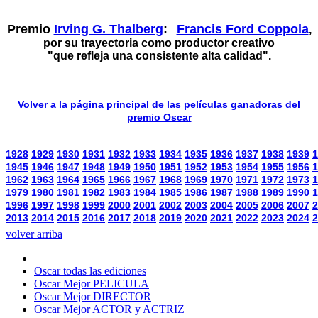
Premio
Irving G. Thalberg
:
Francis Ford Coppola
,
por su trayectoria como productor creativo
"que refleja una consistente alta calidad".
Volver a la página principal de las películas ganadoras del
premio Oscar
1928
1929
1930
1931
1932
1933
1934
1935
1936
1937
1938
1939
1
1945
1946
1947
1948
1949
1950
1951
1952
1953
1954
1955
1956
1
1962
1963
1964
1965
1966
1967
1968
1969
1970
1971
1972
1973
1
1979
1980
1981
1982
1983
1984
1985
1986
1987
1988
1989
1990
1
1996
1997
1998
1999
2000
2001
2002
2003
2004
2005
2006
2007
2
2013
2014
2015
2016
2017
2018
2019
2020
2021
2022
2023
2024
2
volver arriba
Oscar todas las ediciones
Oscar Mejor PELICULA
Oscar Mejor DIRECTOR
Oscar Mejor ACTOR y ACTRIZ