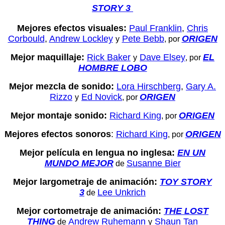
STORY 3
Mejores efectos visuales:
Paul Franklin
,
Chris
Corbould
,
Andrew Lockley
Pete Bebb
ORIGEN
y
, por
Mejor maquillaje:
Rick Baker
Dave Elsey
EL
y
, por
HOMBRE LOBO
Mejor mezcla de sonido:
Lora Hirschberg
,
Gary A.
Rizzo
Ed Novick
ORIGEN
y
, por
Mejor montaje sonido:
Richard King
ORIGEN
, por
Mejores efectos sonoros
:
Richard King
ORIGEN
, por
Mejor película en lengua no inglesa:
EN UN
MUNDO MEJOR
Susanne Bier
de
Mejor largometraje de animación:
TOY STORY
3
Lee Unkrich
de
Mejor cortometraje de animación:
THE LOST
THING
Andrew Ruhemann
Shaun Tan
de
y