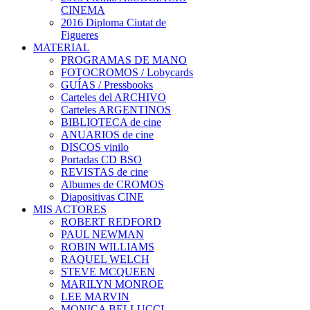
CINEMA
2016 Diploma Ciutat de
Figueres
MATERIAL
PROGRAMAS DE MANO
FOTOCROMOS / Lobycards
GUÍAS / Pressbooks
Carteles del ARCHIVO
Carteles ARGENTINOS
BIBLIOTECA de cine
ANUARIOS de cine
DISCOS vinilo
Portadas CD BSO
REVISTAS de cine
Albumes de CROMOS
Diapositivas CINE
MIS ACTORES
ROBERT REDFORD
PAUL NEWMAN
ROBIN WILLIAMS
RAQUEL WELCH
STEVE MCQUEEN
MARILYN MONROE
LEE MARVIN
MONICA BELLUCCI