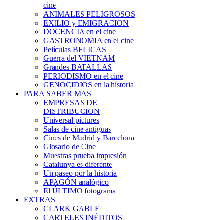
cine
ANIMALES PELIGROSOS
EXILIO y EMIGRACION
DOCENCIA en el cine
GASTRONOMIA en el cine
Películas BELICAS
Guerra del VIETNAM
Grandes BATALLAS
PERIODISMO en el cine
GENOCIDIOS en la historia
PARA SABER MAS
EMPRESAS DE
DISTRIBUCION
Universal pictures
Salas de cine antiguas
Cines de Madrid y Barcelona
Glosario de Cine
Muestras prueba impresión
Catalunya es diferente
Un paseo por la historia
APAGÓN analógico
El ÚLTIMO fotograma
EXTRAS
CLARK GABLE
CARTELES INÉDITOS