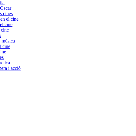
lia
 Oscar
s cines
 el cine
el cine
 cine
o
y música
l cine
cine
es
ctica
era i acció