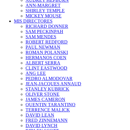
AUDREY HEPBURN
ANN-MARGRET
SHIRLEY TEMPLE
MICKEY MOUSE
MIS DIRECTORES
RICHARD DONNER
SAM PECKINPAH
SAM MENDES
ROBERT REDFORD
PAUL NEWMAN
ROMAN POLANSKI
HERMANOS COEN
ALBERT SERRA
CLINT EASTWOOD
ANG LEE
PEDRO ALMODOVAR
JEAN-JACQUES ANNAUD
STANLEY KUBRICK
OLIVER STONE
JAMES CAMERON
QUENTIN TARANTINO
TERRENCE MALICK
DAVID LEAN
FRED ZINNEMANN
DAVID LYNCH