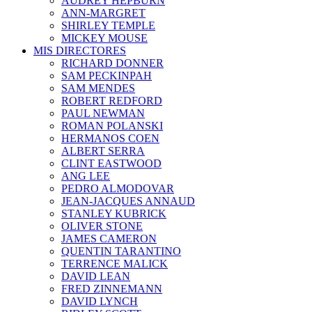
AUDREY HEPBURN
ANN-MARGRET
SHIRLEY TEMPLE
MICKEY MOUSE
MIS DIRECTORES
RICHARD DONNER
SAM PECKINPAH
SAM MENDES
ROBERT REDFORD
PAUL NEWMAN
ROMAN POLANSKI
HERMANOS COEN
ALBERT SERRA
CLINT EASTWOOD
ANG LEE
PEDRO ALMODOVAR
JEAN-JACQUES ANNAUD
STANLEY KUBRICK
OLIVER STONE
JAMES CAMERON
QUENTIN TARANTINO
TERRENCE MALICK
DAVID LEAN
FRED ZINNEMANN
DAVID LYNCH