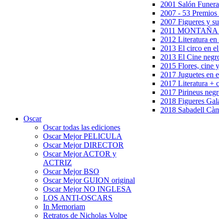
2001 Salón Funera
2007 - 53 Premios
2007 Figueres y su
2011 MONTAÑA en
2012 Literatura en 
2013 El circo en el
2013 El Cine negr
2015 Flores, cine 
2017 Juguetes en e
2017 Literatura + 
2017 Pirineus negr
2018 Figueres Gala
2018 Sabadell Càm
Oscar
Oscar todas las ediciones
Oscar Mejor PELICULA
Oscar Mejor DIRECTOR
Oscar Mejor ACTOR y
ACTRIZ
Oscar Mejor BSO
Oscar Mejor GUION original
Oscar Mejor NO INGLESA
LOS ANTI-OSCARS
In Memoriam
Retratos de Nicholas Volpe