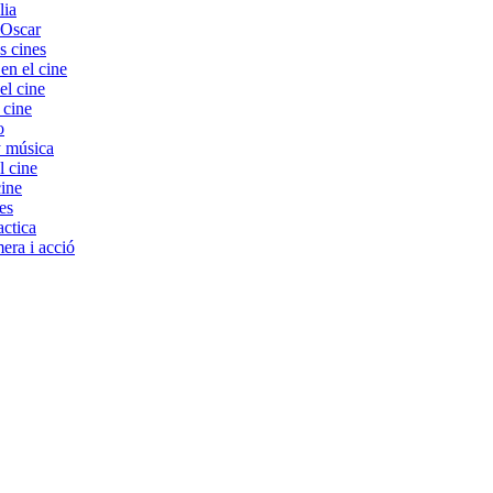
lia
 Oscar
s cines
 el cine
el cine
 cine
o
y música
l cine
cine
es
ctica
era i acció