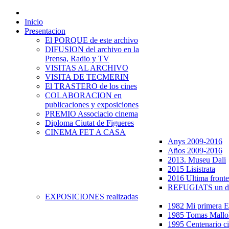
Inicio
Presentacion
El PORQUE de este archivo
DIFUSION del archivo en la
Prensa, Radio y TV
VISITAS AL ARCHIVO
VISITA DE TECMERIN
El TRASTERO de los cines
COLABORACION en
publicaciones y exposiciones
PREMIO Associacio cinema
Diploma Ciutat de Figueres
CINEMA FET A CASA
Anys 2009-2016
Años 2009-2016
2013. Museu Dali
2015 Lisistrata
2016 Ultima fronte
REFUGIATS un dr
EXPOSICIONES realizadas
1982 Mi primera
1985 Tomas Mallo
1995 Centenario c