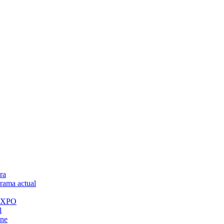
ra
ama actual
 EXPO
l
ine