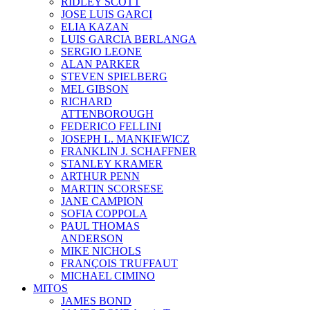
RIDLEY SCOTT
JOSE LUIS GARCI
ELIA KAZAN
LUIS GARCIA BERLANGA
SERGIO LEONE
ALAN PARKER
STEVEN SPIELBERG
MEL GIBSON
RICHARD
ATTENBOROUGH
FEDERICO FELLINI
JOSEPH L. MANKIEWICZ
FRANKLIN J. SCHAFFNER
STANLEY KRAMER
ARTHUR PENN
MARTIN SCORSESE
JANE CAMPION
SOFIA COPPOLA
PAUL THOMAS
ANDERSON
MIKE NICHOLS
FRANÇOIS TRUFFAUT
MICHAEL CIMINO
MITOS
JAMES BOND