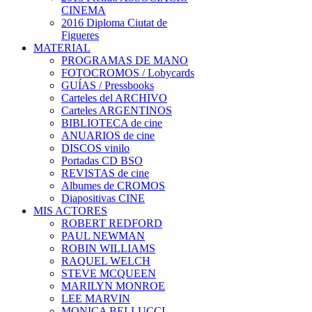
CINEMA
2016 Diploma Ciutat de
Figueres
MATERIAL
PROGRAMAS DE MANO
FOTOCROMOS / Lobycards
GUÍAS / Pressbooks
Carteles del ARCHIVO
Carteles ARGENTINOS
BIBLIOTECA de cine
ANUARIOS de cine
DISCOS vinilo
Portadas CD BSO
REVISTAS de cine
Albumes de CROMOS
Diapositivas CINE
MIS ACTORES
ROBERT REDFORD
PAUL NEWMAN
ROBIN WILLIAMS
RAQUEL WELCH
STEVE MCQUEEN
MARILYN MONROE
LEE MARVIN
MONICA BELLUCCI