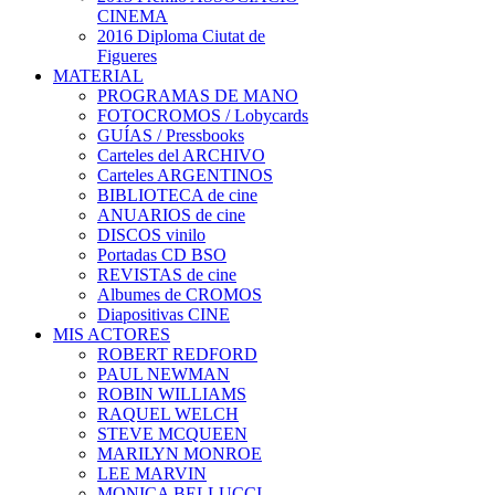
CINEMA
2016 Diploma Ciutat de
Figueres
MATERIAL
PROGRAMAS DE MANO
FOTOCROMOS / Lobycards
GUÍAS / Pressbooks
Carteles del ARCHIVO
Carteles ARGENTINOS
BIBLIOTECA de cine
ANUARIOS de cine
DISCOS vinilo
Portadas CD BSO
REVISTAS de cine
Albumes de CROMOS
Diapositivas CINE
MIS ACTORES
ROBERT REDFORD
PAUL NEWMAN
ROBIN WILLIAMS
RAQUEL WELCH
STEVE MCQUEEN
MARILYN MONROE
LEE MARVIN
MONICA BELLUCCI