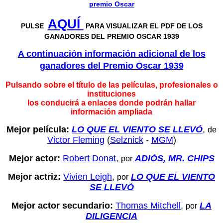
premio Oscar
AQUÍ
PULSE
PARA VISUALIZAR EL PDF DE LOS
GANADORES DEL PREMIO OSCAR 1939
A continuación información adicional de los
ganadores del P
remio Oscar
19
39
Pulsando sobre el título de las películas, profesionales o
instituciones
los conducirá a enlaces donde podrán hallar
información ampliada
Mejor película:
LO QUE EL VIENTO SE LLEVÓ
,
de
Victor Fleming
(
Selznick
-
MGM
)
Mejor actor:
Robert Donat
,
ADIÓS, MR. CHIPS
por
Mejor actriz:
Vivien Leigh
,
LO QUE EL VIENTO
por
SE LLEVÓ
Mejor actor secundario:
Thomas Mitchell
,
LA
por
DILIGENCIA