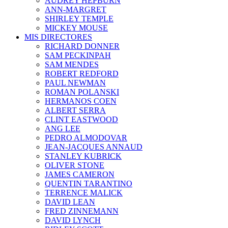
AUDREY HEPBURN
ANN-MARGRET
SHIRLEY TEMPLE
MICKEY MOUSE
MIS DIRECTORES
RICHARD DONNER
SAM PECKINPAH
SAM MENDES
ROBERT REDFORD
PAUL NEWMAN
ROMAN POLANSKI
HERMANOS COEN
ALBERT SERRA
CLINT EASTWOOD
ANG LEE
PEDRO ALMODOVAR
JEAN-JACQUES ANNAUD
STANLEY KUBRICK
OLIVER STONE
JAMES CAMERON
QUENTIN TARANTINO
TERRENCE MALICK
DAVID LEAN
FRED ZINNEMANN
DAVID LYNCH