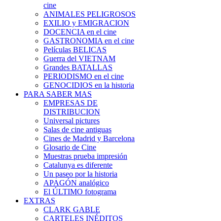
cine
ANIMALES PELIGROSOS
EXILIO y EMIGRACION
DOCENCIA en el cine
GASTRONOMIA en el cine
Películas BELICAS
Guerra del VIETNAM
Grandes BATALLAS
PERIODISMO en el cine
GENOCIDIOS en la historia
PARA SABER MAS
EMPRESAS DE
DISTRIBUCION
Universal pictures
Salas de cine antiguas
Cines de Madrid y Barcelona
Glosario de Cine
Muestras prueba impresión
Catalunya es diferente
Un paseo por la historia
APAGÓN analógico
El ÚLTIMO fotograma
EXTRAS
CLARK GABLE
CARTELES INÉDITOS