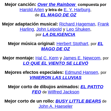
Mejor canción:
Over the Rainbow
compuesta por
Harold Arlen
E. Y. Harburg
,
y letra de
EL MAGO DE OZ
de
Mejor adaptación musical:
Richard Hageman
,
Frank
Harling
,
John Leipold
y
Leo Shuken
,
LA DILIGENCIA
por
Mejor música original:
Herbert Stothart
,
EL
por
MAGO DE OZ
Mejor montaje:
Hal C. Kern
y
James E. Newcom
,
por
LO QUE EL VIENTO SE LLEVÓ
Mejores efectos especiales:
Edmund Hansen
,
por
VINIERON LAS LLUVIAS
Mejor corto de dibujos animados:
EL PATITO
FEO
Wilfred Jackson
de
Mejor corto de un rollo:
BUSY LITTLE BEARS
de
John A. Haeseler