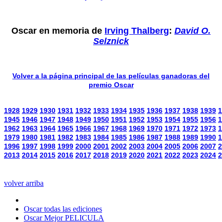
Oscar en memoria de
Irving Thalberg
:
David O.
Selznick
Volver a la página principal de las películas ganadoras del
premio Oscar
1928
1929
1930
1931
1932
1933
1934
1935
1936
1937
1938
1939
1
1945
1946
1947
1948
1949
1950
1951
1952
1953
1954
1955
1956
1
1962
1963
1964
1965
1966
1967
1968
1969
1970
1971
1972
1973
1
1979
1980
1981
1982
1983
1984
1985
1986
1987
1988
1989
1990
1
1996
1997
1998
1999
2000
2001
2002
2003
2004
2005
2006
2007
2
2013
2014
2015
2016
2017
2018
2019
2020
2021
2022
2023
2024
2
volver arriba
Oscar todas las ediciones
Oscar Mejor PELICULA