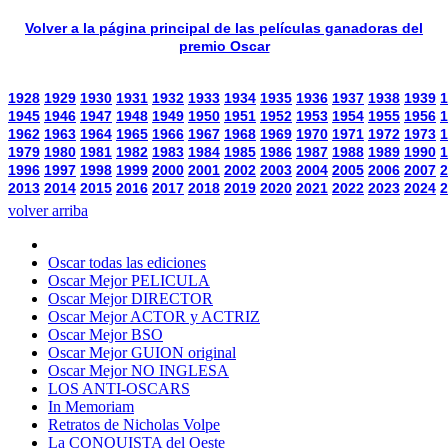
Volver a la página principal de las películas ganadoras del
premio Oscar
1928
1929
1930
1931
1932
1933
1934
1935
1936
1937
1938
1939
1
1945
1946
1947
1948
1949
1950
1951
1952
1953
1954
1955
1956
1
1962
1963
1964
1965
1966
1967
1968
1969
1970
1971
1972
1973
1
1979
1980
1981
1982
1983
1984
1985
1986
1987
1988
1989
1990
1
1996
1997
1998
1999
2000
2001
2002
2003
2004
2005
2006
2007
2
2013
2014
2015
2016
2017
2018
2019
2020
2021
2022
2023
2024
2
volver arriba
Oscar todas las ediciones
Oscar Mejor PELICULA
Oscar Mejor DIRECTOR
Oscar Mejor ACTOR y ACTRIZ
Oscar Mejor BSO
Oscar Mejor GUION original
Oscar Mejor NO INGLESA
LOS ANTI-OSCARS
In Memoriam
Retratos de Nicholas Volpe
La CONQUISTA del Oeste