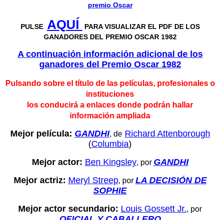
premio Oscar
AQUÍ
PULSE
PARA VISUALIZAR EL PDF DE LOS
GANADORES DEL PREMIO OSCAR 1982
A continuación información adicional de los
ganadores del P
remio Oscar 1982
Pulsando sobre el título de las películas, profesionales o
instituciones
los conducirá a enlaces donde podrán hallar
información ampliada
Mejor película:
GANDHI
Richard Attenborough
, de
(
Columbia
)
Mejor actor:
Ben Kingsley
GANDHI
, por
Mejor actriz:
Meryl Streep
LA DECISIÓN DE
, por
SOPHIE
Mejor actor secundario:
Louis Gossett Jr.
, por
OFICIAL Y CABALLERO