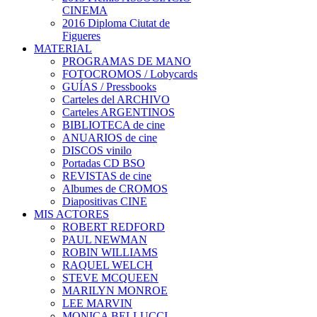
CINEMA
2016 Diploma Ciutat de
Figueres
MATERIAL
PROGRAMAS DE MANO
FOTOCROMOS / Lobycards
GUÍAS / Pressbooks
Carteles del ARCHIVO
Carteles ARGENTINOS
BIBLIOTECA de cine
ANUARIOS de cine
DISCOS vinilo
Portadas CD BSO
REVISTAS de cine
Albumes de CROMOS
Diapositivas CINE
MIS ACTORES
ROBERT REDFORD
PAUL NEWMAN
ROBIN WILLIAMS
RAQUEL WELCH
STEVE MCQUEEN
MARILYN MONROE
LEE MARVIN
MONICA BELLUCCI