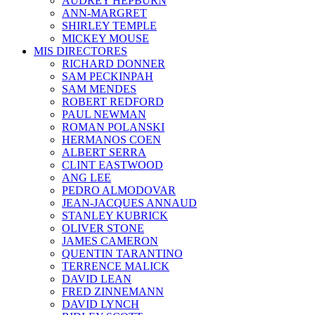
AUDREY HEPBURN
ANN-MARGRET
SHIRLEY TEMPLE
MICKEY MOUSE
MIS DIRECTORES
RICHARD DONNER
SAM PECKINPAH
SAM MENDES
ROBERT REDFORD
PAUL NEWMAN
ROMAN POLANSKI
HERMANOS COEN
ALBERT SERRA
CLINT EASTWOOD
ANG LEE
PEDRO ALMODOVAR
JEAN-JACQUES ANNAUD
STANLEY KUBRICK
OLIVER STONE
JAMES CAMERON
QUENTIN TARANTINO
TERRENCE MALICK
DAVID LEAN
FRED ZINNEMANN
DAVID LYNCH