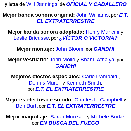
Will Jennings
OFICIAL Y CABALLERO
y letra de
, de
Mejor banda sonora original:
John Williams
E.T.
, por
EL EXTRATERRESTRE
Mejor banda sonora adaptada:
Henry Mancini
y
Leslie Bricusse
¿VÍCTOR O VICTORIA?
, por
Mejor montaje:
John Bloom
GANDHI
, por
Mejor vestuario:
John Mollo
Bhanu Athaiya
y
, por
GANDHI
Mejores efectos especiales:
Carlo Rambaldi
,
Dennis Muren
Kenneth Smith
,
y
E.T. EL EXTRATERRESTRE
por
Mejores efectos de sonido:
Charles L. Campbell
y
Ben Burtt
E.T. EL EXTRATERRESTRE
por
Mejor maquillaje:
Sarah Monzani
Michele Burke
y
,
EN BUSCA DEL FUEGO
por