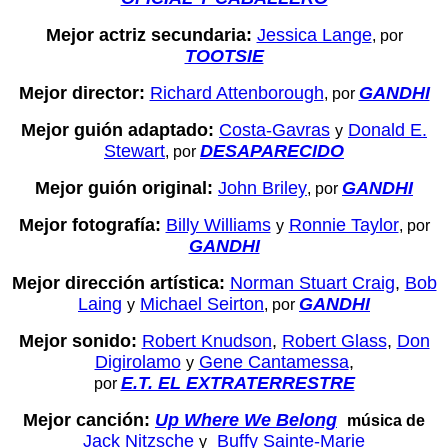
Mejor actriz secundaria:
Jessica Lange
, por
TOOTSIE
Mejor director:
Richard Attenborough
GANDHI
, por
Mejor guión adaptado:
Costa-Gavras
Donald E.
y
Stewart
DESAPARECIDO
, por
Mejor guión original:
John Briley
GANDHI
, por
Mejor fotografía:
Billy Williams
Ronnie Taylor
y
, por
GANDHI
Mejor dirección artística:
Norman Stuart Craig
,
Bob
Laing
Michael Seirton
GANDHI
y
, por
Mejor sonido:
Robert Knudson
,
Robert Glass
,
Don
Digirolamo
Gene Cantamessa
,
y
E.T. EL EXTRATERRESTRE
por
Mejor canción:
Up Where We Belong
música de
Jack Nitzsche
Buffy Sainte-Marie
y