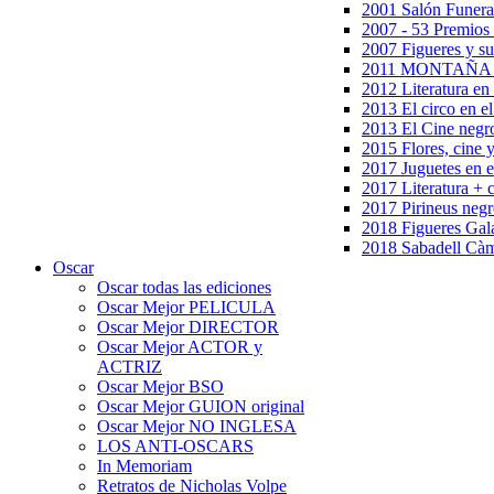
2001 Salón Funera
2007 - 53 Premios
2007 Figueres y su
2011 MONTAÑA en
2012 Literatura en 
2013 El circo en el
2013 El Cine negr
2015 Flores, cine 
2017 Juguetes en e
2017 Literatura + 
2017 Pirineus negr
2018 Figueres Gala
2018 Sabadell Càm
Oscar
Oscar todas las ediciones
Oscar Mejor PELICULA
Oscar Mejor DIRECTOR
Oscar Mejor ACTOR y
ACTRIZ
Oscar Mejor BSO
Oscar Mejor GUION original
Oscar Mejor NO INGLESA
LOS ANTI-OSCARS
In Memoriam
Retratos de Nicholas Volpe