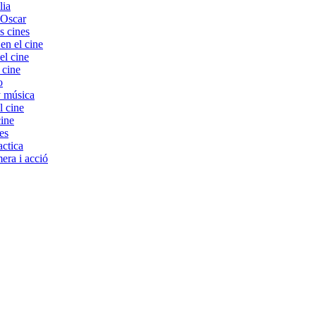
lia
 Oscar
s cines
 el cine
el cine
 cine
o
y música
l cine
cine
es
ctica
era i acció