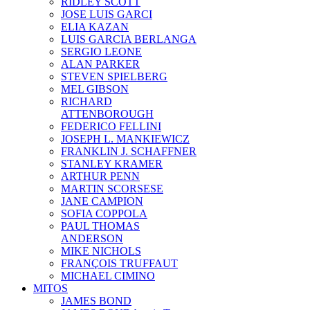
RIDLEY SCOTT
JOSE LUIS GARCI
ELIA KAZAN
LUIS GARCIA BERLANGA
SERGIO LEONE
ALAN PARKER
STEVEN SPIELBERG
MEL GIBSON
RICHARD
ATTENBOROUGH
FEDERICO FELLINI
JOSEPH L. MANKIEWICZ
FRANKLIN J. SCHAFFNER
STANLEY KRAMER
ARTHUR PENN
MARTIN SCORSESE
JANE CAMPION
SOFIA COPPOLA
PAUL THOMAS
ANDERSON
MIKE NICHOLS
FRANÇOIS TRUFFAUT
MICHAEL CIMINO
MITOS
JAMES BOND