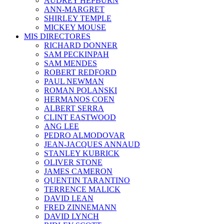
AUDREY HEPBURN
ANN-MARGRET
SHIRLEY TEMPLE
MICKEY MOUSE
MIS DIRECTORES
RICHARD DONNER
SAM PECKINPAH
SAM MENDES
ROBERT REDFORD
PAUL NEWMAN
ROMAN POLANSKI
HERMANOS COEN
ALBERT SERRA
CLINT EASTWOOD
ANG LEE
PEDRO ALMODOVAR
JEAN-JACQUES ANNAUD
STANLEY KUBRICK
OLIVER STONE
JAMES CAMERON
QUENTIN TARANTINO
TERRENCE MALICK
DAVID LEAN
FRED ZINNEMANN
DAVID LYNCH