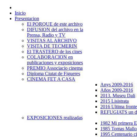
Inicio
Presentacion
El PORQUE de este archivo
DIFUSION del archivo en la
Prensa, Radio y TV
VISITAS AL ARCHIVO
VISITA DE TECMERIN
El TRASTERO de los cines
COLABORACION en
publicaciones y exposiciones
PREMIO Associacio cinema
Diploma Ciutat de Figueres
CINEMA FET A CASA
Anys 2009-2016
Años 2009-2016
2013. Museu Dali
2015 Lisistrata
2016 Ultima fronte
REFUGIATS un dr
EXPOSICIONES realizadas
1982 Mi primera
1985 Tomas Mallo
1995 Centenario c