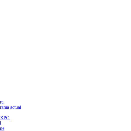
ra
ama actual
 EXPO
l
ine