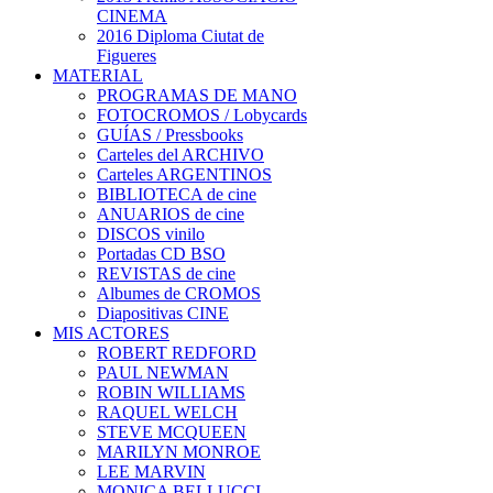
CINEMA
2016 Diploma Ciutat de
Figueres
MATERIAL
PROGRAMAS DE MANO
FOTOCROMOS / Lobycards
GUÍAS / Pressbooks
Carteles del ARCHIVO
Carteles ARGENTINOS
BIBLIOTECA de cine
ANUARIOS de cine
DISCOS vinilo
Portadas CD BSO
REVISTAS de cine
Albumes de CROMOS
Diapositivas CINE
MIS ACTORES
ROBERT REDFORD
PAUL NEWMAN
ROBIN WILLIAMS
RAQUEL WELCH
STEVE MCQUEEN
MARILYN MONROE
LEE MARVIN
MONICA BELLUCCI