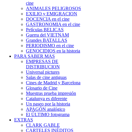
cine
ANIMALES PELIGROSOS
EXILIO y EMIGRACION
DOCENCIA en el cine
GASTRONOMIA en el cine
Películas BELICAS
Guerra del VIETNAM
Grandes BATALLAS
PERIODISMO en el cine
GENOCIDIOS en la historia
PARA SABER MAS
EMPRESAS DE
DISTRIBUCION
Universal pictures
Salas de cine antiguas
Cines de Madrid y Barcelona
Glosario de Cine
Muestras prueba impresión
Catalunya es diferente
Un paseo por la historia
APAGÓN analógico
El ÚLTIMO fotograma
EXTRAS
CLARK GABLE
CARTELES INÉDITOS