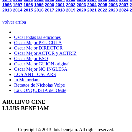
1996
1997
1998
1999
2000
2001
2002
2003
2004
2005
2006
2007
2
2013
2014
2015
2016
2017
2018
2019
2020
2021
2022
2023
2024
2
volver arriba
Oscar todas las ediciones
Oscar Mejor PELICULA
Oscar Mejor DIRECTOR
Oscar Mejor ACTOR y ACTRIZ
Oscar Mejor BSO
Oscar Mejor GUION original
Oscar Mejor NO INGLESA
LOS ANTI-OSCARS
In Memoriam
Retratos de Nicholas Volpe
La CONQUISTA del Oeste
ARCHIVO CINE
LLUIS BENEJAM
Copyright
2013 lluis benejam. All rights reserved.
©