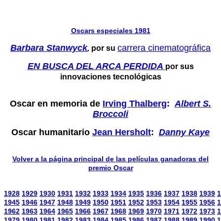
Oscars especiales 1981
Barbara Stanwyck
carrera cinematográfica
,
por su
EN BUSCA DEL ARCA PERDIDA
por sus
innovaciones tecnológicas
Oscar en memoria de
Irving Thalberg
:
Albert S.
Broccoli
Oscar humanitario
Jean Hersholt
:
Danny Kaye
Volver a la página principal de las películas ganadoras del
premio Oscar
1928
1929
1930
1931
1932
1933
1934
1935
1936
1937
1938
1939
1
1945
1946
1947
1948
1949
1950
1951
1952
1953
1954
1955
1956
1
1962
1963
1964
1965
1966
1967
1968
1969
1970
1971
1972
1973
1
1979
1980
1981
1982
1983
1984
1985
1986
1987
1988
1989
1990
1