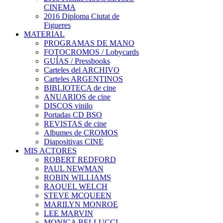
CINEMA
2016 Diploma Ciutat de
Figueres
MATERIAL
PROGRAMAS DE MANO
FOTOCROMOS / Lobycards
GUÍAS / Pressbooks
Carteles del ARCHIVO
Carteles ARGENTINOS
BIBLIOTECA de cine
ANUARIOS de cine
DISCOS vinilo
Portadas CD BSO
REVISTAS de cine
Albumes de CROMOS
Diapositivas CINE
MIS ACTORES
ROBERT REDFORD
PAUL NEWMAN
ROBIN WILLIAMS
RAQUEL WELCH
STEVE MCQUEEN
MARILYN MONROE
LEE MARVIN
MONICA BELLUCCI