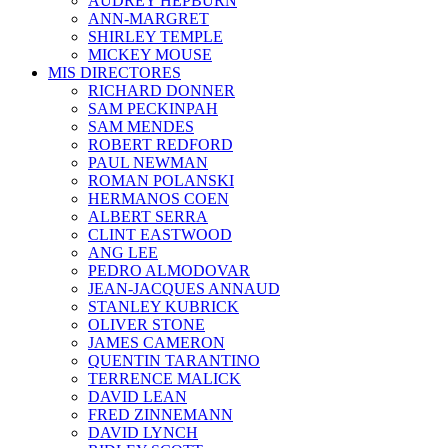
AUDREY HEPBURN
ANN-MARGRET
SHIRLEY TEMPLE
MICKEY MOUSE
MIS DIRECTORES
RICHARD DONNER
SAM PECKINPAH
SAM MENDES
ROBERT REDFORD
PAUL NEWMAN
ROMAN POLANSKI
HERMANOS COEN
ALBERT SERRA
CLINT EASTWOOD
ANG LEE
PEDRO ALMODOVAR
JEAN-JACQUES ANNAUD
STANLEY KUBRICK
OLIVER STONE
JAMES CAMERON
QUENTIN TARANTINO
TERRENCE MALICK
DAVID LEAN
FRED ZINNEMANN
DAVID LYNCH