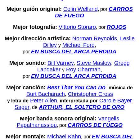
Mejor guión original:
Colin Welland
CARROS
, por
DE FUEGO
Mejor fotografía:
Vittorio Storaro
ROJOS
, por
Mejor dirección artística:
Norman Reynolds
,
Leslie
Dilley
Michael Ford
,
y
EN BUSCA DEL ARCA PERDIDA
por
Mejor sonido:
Bill Varney
,
Steve Maslow
,
Gregg
Landaker
Roy Charman
,
y
EN BUSCA DEL ARCA PERDIDA
por
Mejor canción:
Best That You Can Do
música de
Burt Bacharach
,
Christopher Cross
Peter Allen
,
Carole Bayer
y letra de
interpretada por
Sager
ARTHUR, EL SOLTERO DE ORO
, de
Mejor banda sonora original:
Vangelis
Papathanassiou
CARROS DE FUEGO
, por
Mejor montaje:
Michael Kahn
EN BUSCA DEL
, por