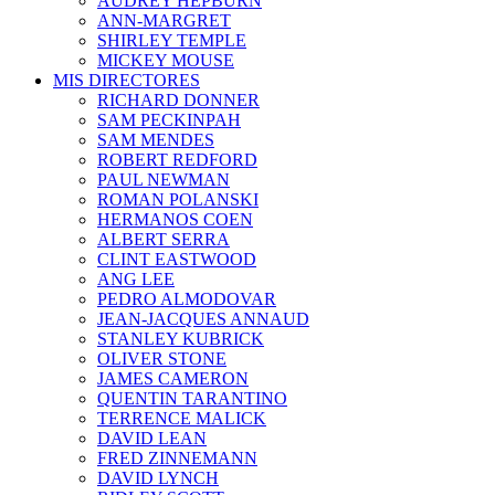
AUDREY HEPBURN
ANN-MARGRET
SHIRLEY TEMPLE
MICKEY MOUSE
MIS DIRECTORES
RICHARD DONNER
SAM PECKINPAH
SAM MENDES
ROBERT REDFORD
PAUL NEWMAN
ROMAN POLANSKI
HERMANOS COEN
ALBERT SERRA
CLINT EASTWOOD
ANG LEE
PEDRO ALMODOVAR
JEAN-JACQUES ANNAUD
STANLEY KUBRICK
OLIVER STONE
JAMES CAMERON
QUENTIN TARANTINO
TERRENCE MALICK
DAVID LEAN
FRED ZINNEMANN
DAVID LYNCH