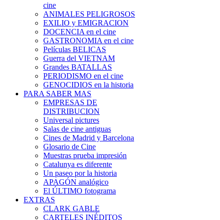
cine
ANIMALES PELIGROSOS
EXILIO y EMIGRACION
DOCENCIA en el cine
GASTRONOMIA en el cine
Películas BELICAS
Guerra del VIETNAM
Grandes BATALLAS
PERIODISMO en el cine
GENOCIDIOS en la historia
PARA SABER MAS
EMPRESAS DE
DISTRIBUCION
Universal pictures
Salas de cine antiguas
Cines de Madrid y Barcelona
Glosario de Cine
Muestras prueba impresión
Catalunya es diferente
Un paseo por la historia
APAGÓN analógico
El ÚLTIMO fotograma
EXTRAS
CLARK GABLE
CARTELES INÉDITOS