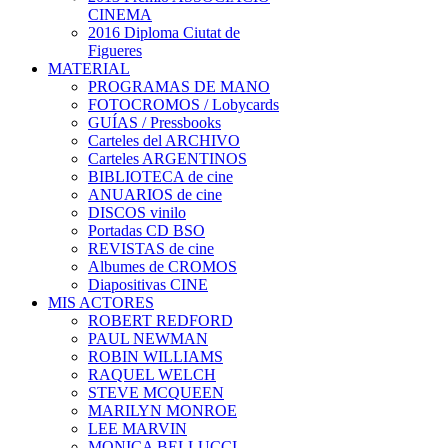
CINEMA
2016 Diploma Ciutat de
Figueres
MATERIAL
PROGRAMAS DE MANO
FOTOCROMOS / Lobycards
GUÍAS / Pressbooks
Carteles del ARCHIVO
Carteles ARGENTINOS
BIBLIOTECA de cine
ANUARIOS de cine
DISCOS vinilo
Portadas CD BSO
REVISTAS de cine
Albumes de CROMOS
Diapositivas CINE
MIS ACTORES
ROBERT REDFORD
PAUL NEWMAN
ROBIN WILLIAMS
RAQUEL WELCH
STEVE MCQUEEN
MARILYN MONROE
LEE MARVIN
MONICA BELLUCCI