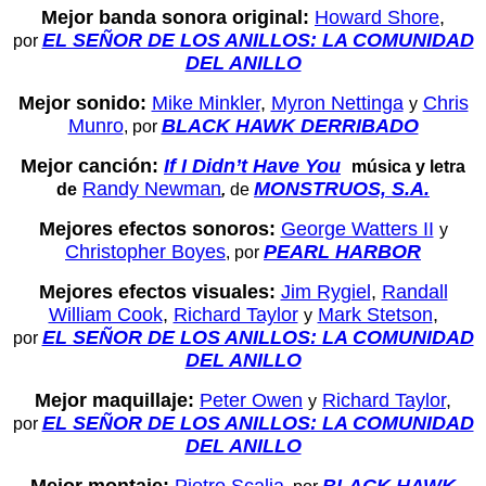
Mejor banda sonora original:
Howard Shore
,
EL SEÑOR DE LOS ANILLOS: LA COMUNIDAD
por
DEL ANILLO
Mejor sonido:
Mike Minkler
,
Myron Nettinga
Chris
y
Munro
BLACK HAWK DERRIBADO
, por
Mejor canción:
If I Didn’t Have You
música y letra
Randy Newman
MONSTRUOS, S.A.
de
,
de
Mejores efectos sonoros:
George Watters II
y
Christopher Boyes
PEARL HARBOR
, por
Mejores efectos visuales:
Jim Rygiel
,
Randall
William Cook
,
Richard Taylor
Mark Stetson
,
y
EL SEÑOR DE LOS ANILLOS: LA COMUNIDAD
por
DEL ANILLO
Mejor maquillaje:
Peter Owen
Richard Taylor
,
y
EL SEÑOR DE LOS ANILLOS: LA COMUNIDAD
por
DEL ANILLO
Mejor montaje:
Pietro Scalia
BLACK HAWK