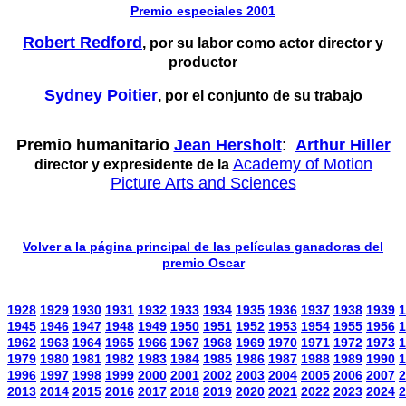
Premio especiales 2001
Robert Redford
, por su labor como actor director y
productor
Sydney Poitier
, por el conjunto de su trabajo
Premio humanitario
Jean Hersholt
:
Arthur Hiller
Academy of Motion
director y expresidente de la
Picture Arts and Sciences
Volver a la página principal de las películas ganadoras del
premio Oscar
1928
1929
1930
1931
1932
1933
1934
1935
1936
1937
1938
1939
1
1945
1946
1947
1948
1949
1950
1951
1952
1953
1954
1955
1956
1
1962
1963
1964
1965
1966
1967
1968
1969
1970
1971
1972
1973
1
1979
1980
1981
1982
1983
1984
1985
1986
1987
1988
1989
1990
1
1996
1997
1998
1999
2000
2001
2002
2003
2004
2005
2006
2007
2
2013
2014
2015
2016
2017
2018
2019
2020
2021
2022
2023
2024
2